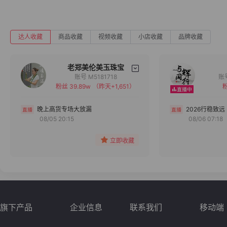
达人收藏
商品收藏
视频收藏
小店收藏
品牌收藏
老郑美伦美玉珠宝
账号 M5181718
粉丝 39.89w
（昨天+1,651）
粉
备注
分组
晚上高货专场大放漏
2026行稳致远
08/05 20:15
08/06 07:18
收藏
立即收藏
旗下产品
企业信息
联系我们
移动端