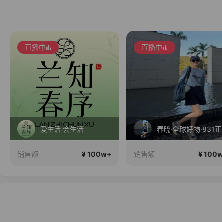
直播中
直播中
爱生活 会生活
春
¥ 100w+
¥ 100
销售额
销售额