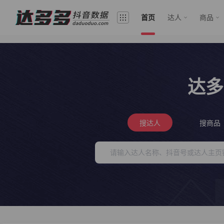
首页
达人
商品
达多
搜达人
搜商品