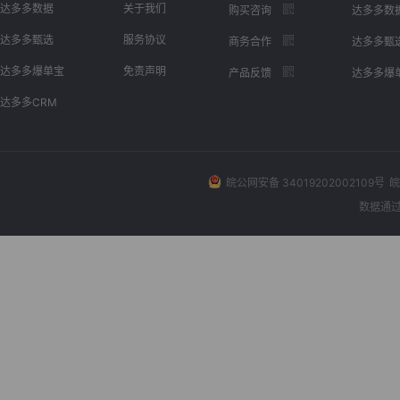
达多多数据
关于我们
购买咨询
达多多数
达多多甄选
服务协议
商务合作
达多多甄
达多多爆单宝
免责声明
产品反馈
达多多爆
达多多CRM
皖公网安备 34019202002109号
皖
数据通