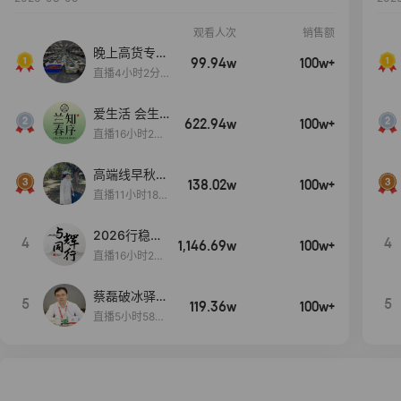
观看人次
销售额
晚上高货专场
99.94w
100w+
大放漏
直播4小时2分5
8秒
爱生活 会生
622.94w
100w+
活
直播16小时24
分31秒
高端线早秋现
138.02w
100w+
货首发
直播11小时18分
50秒
2026行稳致
4
4
1,146.69w
100w+
远
直播16小时20
分34秒
蔡磊破冰驿站
5
5
119.36w
100w+
直播间好物分
直播5小时58分
享
23秒