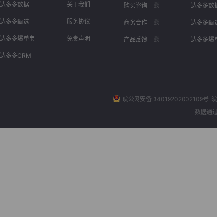
达多多数据
关于我们
购买咨询
达多多数
达多多甄选
服务协议
商务合作
达多多甄
达多多爆单宝
免责声明
产品反馈
达多多爆
达多多CRM
皖公网安备 34019202002109号
皖
数据通