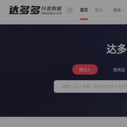
首页
达人
商品
达多
搜达人
搜商品