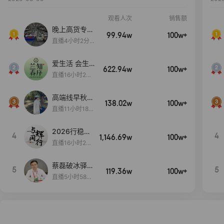
观看人次
销售额
晚上高货专场
99.94w
100w+
大放漏
直播4小时2分5
8秒
爱生活 会生
622.94w
100w+
活
直播16小时24
分31秒
高端线早秋现
138.02w
100w+
货首发
直播11小时18分
50秒
2026行稳致
4
4
1,146.69w
100w+
远
直播16小时20
分34秒
蔡磊破冰驿站
5
5
119.36w
100w+
直播间好物分
直播5小时58分
享
23秒