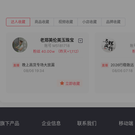
达人收藏
商品收藏
视频收藏
小店收藏
品牌收藏
老郑美伦美玉珠宝
账号 M5181718
粉丝 40.00w
（昨天+1,112）
粉
备注
分组
晚上高货专场大放漏
2026行稳致远
08/06 19:34
08/06 07:18
收藏
立即收藏
旗下产品
企业信息
联系我们
移动端