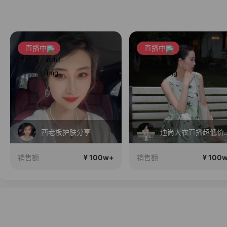
直播中
直播中
西老板护肤分享
迪尚大衣直播超
¥ 100w+
¥ 100
销售额
销售额