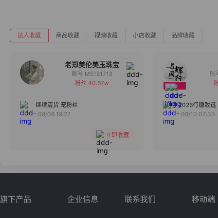
达人收藏
商品收藏
视频收藏
小店收藏
品牌收藏
老郑美伦美玉珠宝
账号 M5181718
粉丝 40.67w
粉
备注
分组
继续清货 宠粉丝
2026行稳致远
08/08 19:27
08/10 07:33
收藏
立即收藏
旗下产品
企业信息
联系我们
移动端