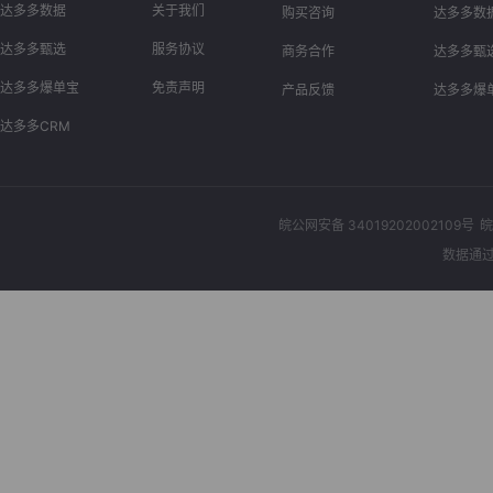
达多多数据
关于我们
购买咨询
达多多数
达多多甄选
服务协议
商务合作
达多多甄
达多多爆单宝
免责声明
产品反馈
达多多爆
达多多CRM
皖公网安备 34019202002109号
皖
数据通