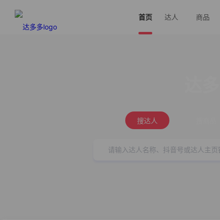
首页
达人
商品
达多
搜达人
搜商品