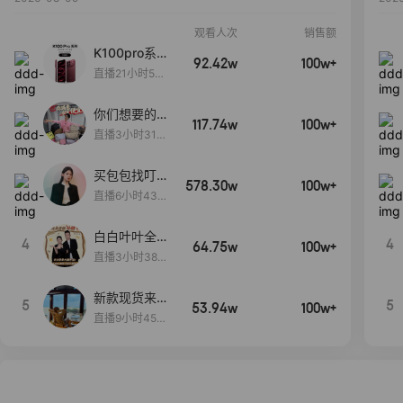
观看人次
销售额
K100pro系列
92.42w
100w+
新品预约中~
直播21小时54
分14秒
你们想要的
117.74w
100w+
包！终于来
直播3小时31分
了！包你满
30秒
意！
买包包找叮
578.30w
100w+
当,一折购！
直播6小时43分
2秒
白白叶叶全品
4
4
64.75w
100w+
类好物补贴节
直播3小时38分
~
57秒
新款现货来了
5
5
53.94w
100w+
～
直播9小时45分
2秒