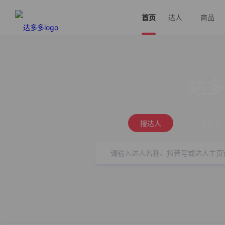
首页
达人
商品
达多
搜达人
搜商品