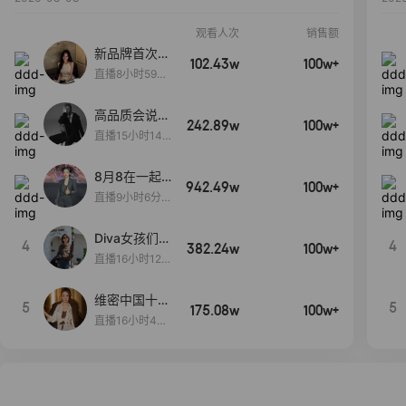
观看人次
销售额
新品牌首次大
102.43w
100w+
上新
直播8小时59分
7秒
高品质会说
242.89w
100w+
话….
直播15小时14
分50秒
8月8在一起
942.49w
100w+
生日献礼盛典
直播9小时6分1
2秒
Diva女孩们集
4
4
382.24w
100w+
合啦~意大利
直播16小时12
料特产来啦！
分
维密中国十周
5
5
175.08w
100w+
年 与你如此
直播16小时48
闪耀 抖音超
分34秒
级品牌日