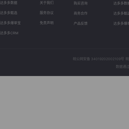
达多多数据
关于我们
购买咨询
达多多数
达多多甄选
服务协议
商务合作
达多多甄
达多多爆单宝
免责声明
产品反馈
达多多爆
达多多CRM
皖公网安备 34019202002109号
皖
数据通