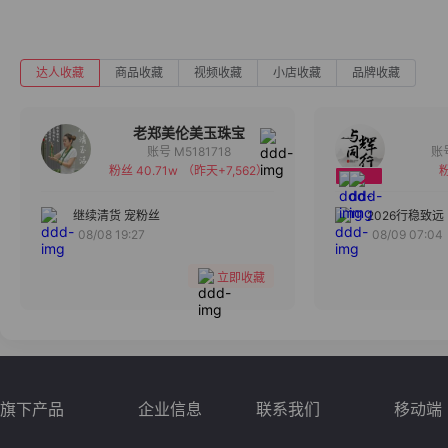
达人收藏
商品收藏
视频收藏
小店收藏
品牌收藏
老郑美伦美玉珠宝
账号 M5181718
粉丝 40.71w
（昨天+7,562）
粉
备注
分组
继续清货 宠粉丝
2026行稳致远
08/08 19:27
08/09 07:04
收藏
立即收藏
旗下产品
企业信息
联系我们
移动端