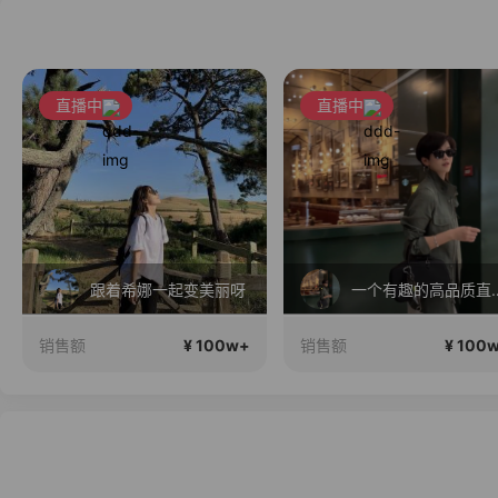
直播中
直播中
跟着希娜一起变美丽呀
一个有趣的高
¥ 100w+
¥ 100
销售额
销售额