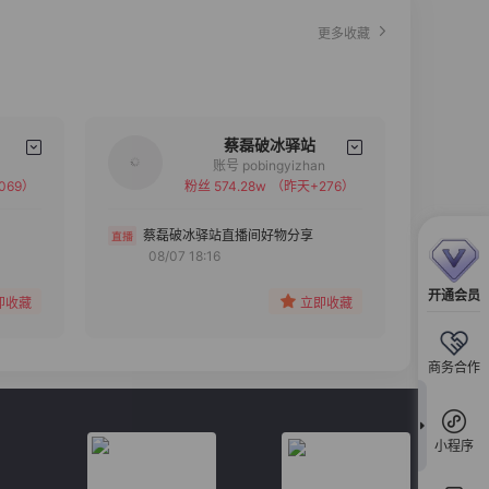
更多收藏
蔡磊破冰驿站
账号 pobingyizhan
069）
粉丝 574.28w
（昨天+276）
备注
分组
蔡磊破冰驿站直播间好物分享
08/07 18:16
收藏
开通会员
即收藏
立即收藏
商务合作
小程序