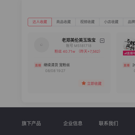
达人收藏
商品收藏
视频收藏
小店收藏
品牌
老郑美伦美玉珠宝
账号 M5181718
粉丝 40.71w
（昨天+7,562）
备注
分组
继续清货 宠粉丝
08/08 19:27
收藏
立即收藏
旗下产品
企业信息
联系我们