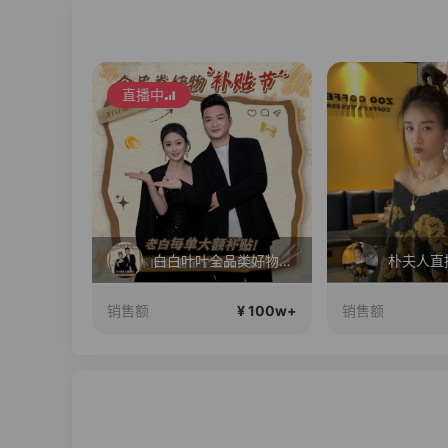
直播中
你们想要的包！终于来了！包你满意！
白白叶叶全品类好物补贴节~
朴夫人直
¥ 100w+
¥ 100w+
销售额
销售额