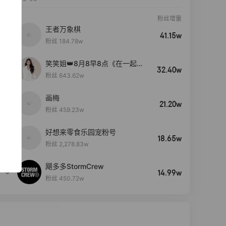
粉丝增量
王者万象棋
41.15w
粉丝 184.78w
笑笑姐👑8月8早8点《在一起》
32.40w
生日盛典
粉丝 643.62w
画梅
21.20w
粉丝 459.23w
好想来零食乐园宠粉号
4
18.65w
粉丝 2,278.83w
飓多多StormCrew
5
14.99w
粉丝 450.72w