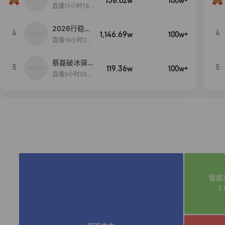
138.02w
100w+
货首发
直播11小时18分
50秒
2026行稳致
4
4
1,146.69w
100w+
远
直播16小时20
分34秒
蔡磊破冰驿站
5
5
119.36w
100w+
直播间好物分
直播5小时58分
享
23秒