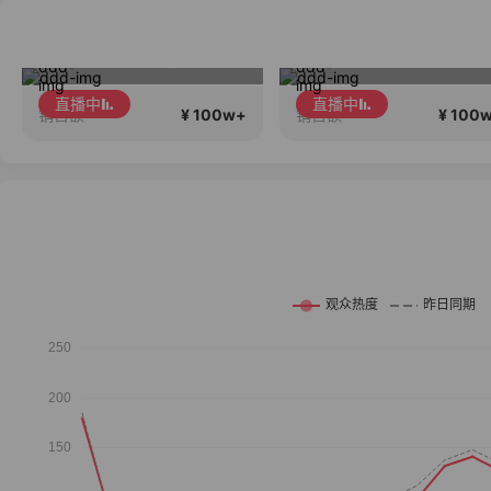
春晓·全球好物·831正在直播
小小伞鱼油破价专场
直播中
直播中
¥ 100w+
¥ 100
销售额
销售额