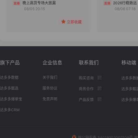
分组
晚上高货专场大放漏
2026行稳致远
08/05 20:15
08/06 07:18
收藏
立即收藏
旗下产品
企业信息
联系我们
移动端
达多多数据
关于我们
购买咨询
达多多数
达多多甄选
服务协议
商务合作
达多多甄
达多多爆单宝
免责声明
产品反馈
达多多爆
达多多CRM
皖公网安备 34019202002109号
皖