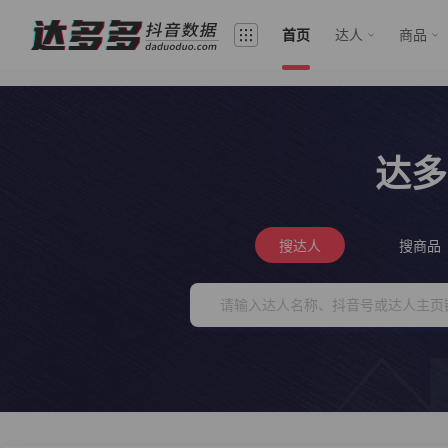
首页
达人
商品
达多
搜达人
搜商品