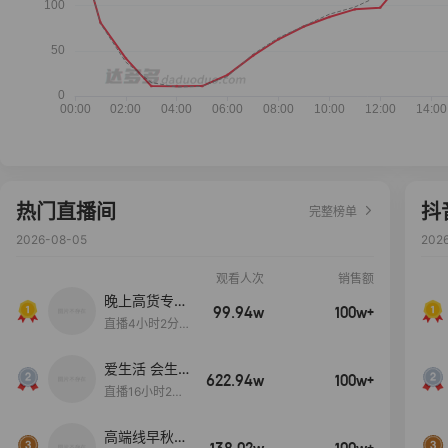
热门直播间
抖
完整榜单
2026-08-05
202
观看人次
销售额
晚上高货专场
99.94w
100w+
大放漏
直播4小时2分5
8秒
爱生活 会生
622.94w
100w+
活
直播16小时24
分31秒
高端线早秋现