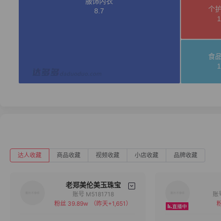
达人收藏
商品收藏
视频收藏
小店收藏
品牌收藏
老郑美伦美玉珠宝
账号 M5181718
粉丝 39.89w
（昨天+1,651）
粉
备注