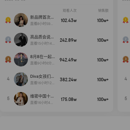
观看人次
销售额
新品牌首次大
102.43w
100w+
上新
直播8小时59分
7秒
高品质会说
242.89w
100w+
话….
直播15小时14
分50秒
8月8在一起
942.49w
100w+
生日献礼盛典
直播9小时6分1
2秒
Diva女孩们集
4
4
382.24w
100w+
合啦~意大利
直播16小时12
料特产来啦！
分
维密中国十周
5
5
175.08w
100w+
年 与你如此
直播16小时48
闪耀 抖音超
分34秒
级品牌日