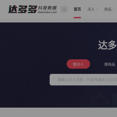
首页
达人
商品
达多
搜达人
搜商品