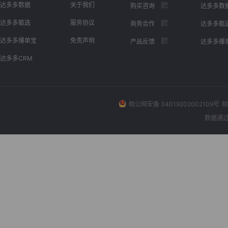
达多多数据
关于我们
购买咨询
达多多数
达多多甄选
服务协议
商务合作
达多多甄
达多多爆单宝
免责声明
产品反馈
达多多爆
达多多CRM
皖公网安备 34019202002109号
皖
数据通