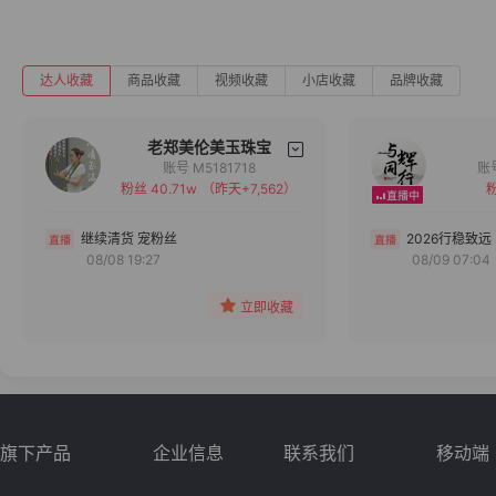
达人收藏
商品收藏
视频收藏
小店收藏
品牌收藏
老郑美伦美玉珠宝
账号 M5181718
粉丝 40.71w
（昨天+7,562）
粉
备注
分组
继续清货 宠粉丝
2026行稳致远
08/08 19:27
08/09 07:04
收藏
立即收藏
旗下产品
企业信息
联系我们
移动端