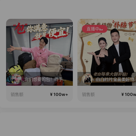
直播中
你们想要的包！终于来了！包你满意！
白白叶叶全品
¥ 100w+
¥ 100
销售额
销售额