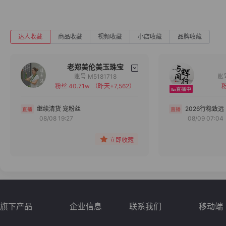
达人收藏
商品收藏
视频收藏
小店收藏
品牌收藏
老郑美伦美玉珠宝
账号 M5181718
粉丝 40.71w
（昨天+7,562）
粉
备注
分组
继续清货 宠粉丝
2026行稳致远
08/08 19:27
08/09 07:04
收藏
立即收藏
旗下产品
企业信息
联系我们
移动端