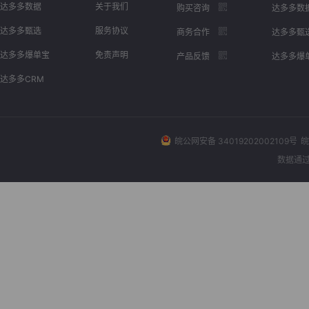
达多多数据
关于我们
购买咨询
达多多数
达多多甄选
服务协议
商务合作
达多多甄
达多多爆单宝
免责声明
产品反馈
达多多爆
达多多CRM
皖公网安备 34019202002109号
皖
数据通