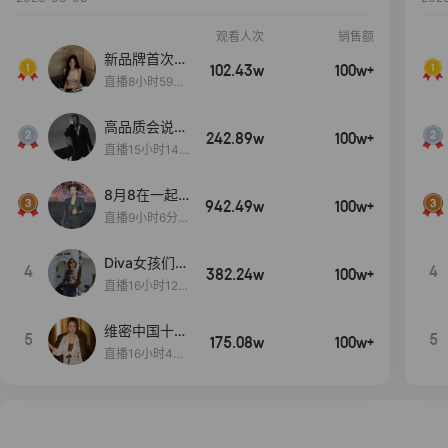
观看人次
销售额
新品牌首次大
102.43w
100w+
上新
直播8小时59分
7秒
高品质会说
242.89w
100w+
话….
直播15小时14
分50秒
8月8在一起
942.49w
100w+
生日献礼盛典
直播9小时6分1
2秒
Diva女孩们集
4
4
382.24w
100w+
合啦~意大利
直播16小时12
料特产来啦！
分
维密中国十周
5
5
175.08w
100w+
年 与你如此
直播16小时48
闪耀 抖音超
分34秒
级品牌日