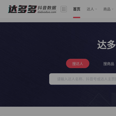
首页
达人
商品
达多
搜达人
搜商品