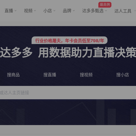
最高佣
直播
视频
小店
品牌
达多多甄选
达人工具
行业价格屠夫，年卡会员低至798/年
服务三只羊、董先生等行业头部客户
行业价格屠夫，年卡会员低至798/年
服务三只羊、董先生等行业头部客户
达多多
用数据助力直播决
搜商品
搜直播
搜视频
搜小店