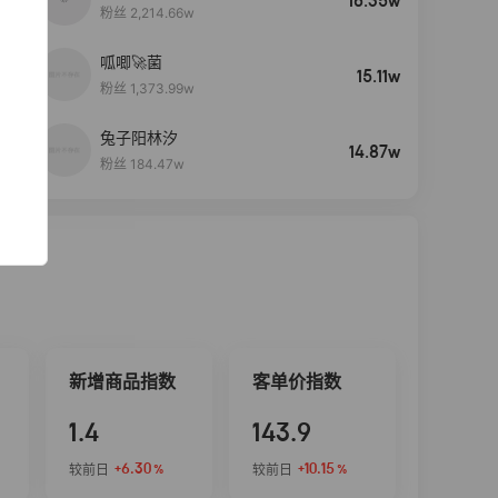
16.35w
粉丝 2,214.66w
呱唧🚀菌
4
15.11w
粉丝 1,373.99w
兔子阳林汐
5
14.87w
粉丝 184.47w
新增商品指数
客单价指数
1.4
143.9
+6.30
+10.15
较前日
较前日
%
%