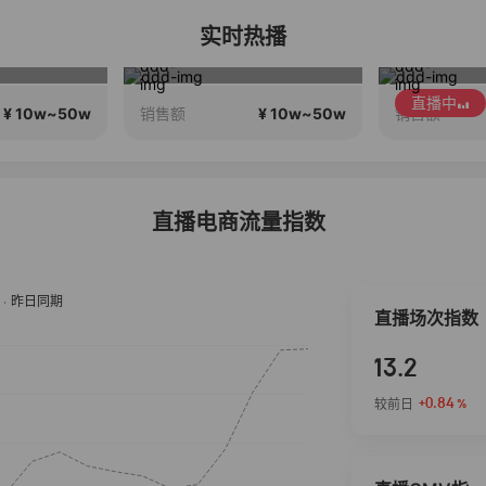
实时热播
只有凤凰单丛，只做凤凰产区
有效化妆，还原美貌，公主请进
一
直播中
直播中
¥ 10w~50w
¥ 2w~10w
销售额
销售额
直播电商流量指数
直播场次指数
13.2
+0.84
较前日
%