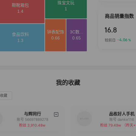
商品销量指数
16.8
-4.06
较前日
%
我的收藏
收藏
与辉同行
品栋好人手机
账号 56697889278
账号 danke116
粉丝 3,910.48w
粉丝 79.49w
（昨天+
备注
备注