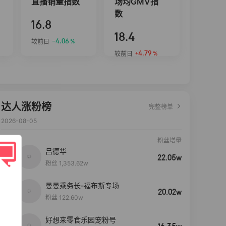
直播销量指数
场均GMV指
数
16.8
18.4
-4.06
较前日
%
+4.79
较前日
%
达人涨粉榜
完整榜单
2026-08-05
粉丝增量
吕德华
22.05w
粉丝 1,353.62w
曼曼乘务长-福布斯专场
20.02w
粉丝 122.60w
好想来零食乐园宠粉号