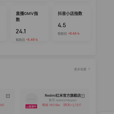
直播GMV指
抖音小店指数
数
4.5
24.1
+0.45
较前日
%
+5.65
较前日
%
更多收藏
Redmi红米官方旗舰店
账号 redmizhibojian
16）
粉丝 161.19w
（昨天+2,727）
备注