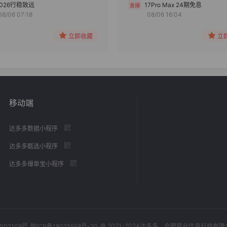
分组
分组
2026行稳致远
17Pro Max 24期免息
08/06 07:18
08/06 16:04
收藏
收藏
立即收藏
立
移动端
达多多数据小程序
达多多甄选小程序
达多多爆单宝小程序
© 2021-2024
002109号
皖ICP备18025558号-20
达多多
，合肥宸业信息科技有限公司，Al