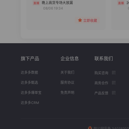
分组
晚上高货专场大放漏
08/06 19:34
收藏
立即收藏
旗下产品
企业信息
联系我们
达多多数据
关于我们
购买咨询
达多多甄选
服务协议
商务合作
达多多爆单宝
免责声明
产品反馈
达多多CRM
皖公网安备 34019202