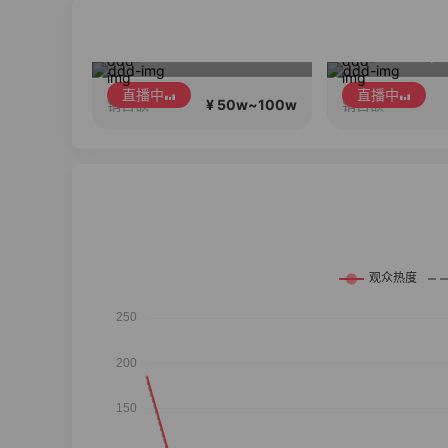
暑期狂欢！温博士重磅福利机制 ! 明星同款套装!限时狂欢！
苹果17pm，0首付0利息！
直播中
 50w~100w
¥ 10w~50w
销售额
销售额