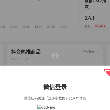
直播GMV指
数
24.1
+5.65
较前日
%
抖音热推商品
完整榜单
2026-08-05
佣金
热推达人
【净浮生】油污
28%
5,199
净厨房油烟机去
重油污去油王污
微信登录
渍清洁剂油烟净
清洗剂
公仔牌顽渍净洗
20%
5,177
衣粉轻松搓洗去
微信扫码关注「达多多数据」公众号登录
污渍除菌除螨3倍
洁净去渍家用去
黄
【75只装】手提