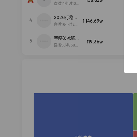
138.02w
100w+
货首发
直播11小时18分
50秒
2026行稳致
4
1,146.69w
100w+
远
直播16小时20
分34秒
蔡磊破冰驿站
5
119.36w
100w+
直播间好物分
直播5小时58分
享
23秒