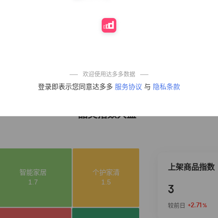
50%
4,303
式垃圾袋子穿绳
加厚家用宿舍塑
料袋厨房抽绳式
垃圾袋
一品欢【10包鲜
4
10%
4,286
凉皮】红油麻酱
鲜凉皮现做现发
免煮开袋即食劲
道爽口
麦醉侠 湿凉皮7袋
5
5%
3,816
*310g/袋红油麻
欢迎使用达多多数据
酱凉皮开袋即食
登录即表示您同意达多多
服务协议
与
隐私条款
现做现发
品类指数大盘
上架商品指数
3
+2.71
较前日
%