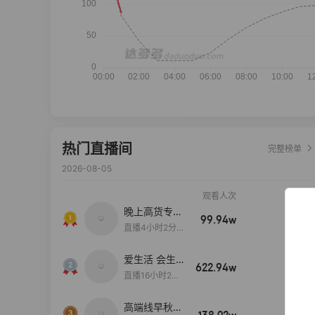
热门直播间
完整榜单
2026-08-05
观看人次
销售额
晚上高货专场
99.94w
100w+
大放漏
直播4小时2分5
8秒
爱生活 会生
622.94w
100w+
活
直播16小时24
分31秒
高端线早秋现