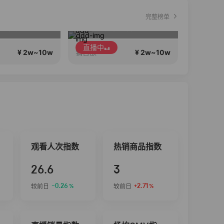
完整榜单
定有你喜欢吃的
新年首播，新款多多！
直播中
直播
¥ 2w~10w
¥ 2w~10w
销售额
销售额
观看人次指数
热销商品指数
26.6
3
-0.26
+2.71
较前日
较前日
%
%