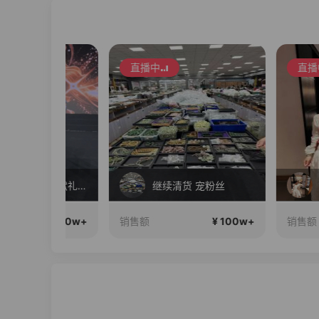
直播中
直播中
8月8在一起生日献礼盛典
继续清货 宠粉丝
夏季新品
¥ 100w+
¥ 100w+
销售额
销售额