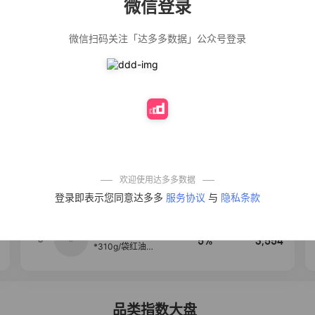
微信登录
佣金
热推达人
微信扫码关注「达多多数据」公众号登录
公仔牌顽渍净洗
20%
5,034
衣粉轻松搓洗去
污渍除菌除螨3倍
洁净去渍家用去
黄
【净浮生】油污
28%
5,031
净厨房油烟机去
重油污去油王污
渍清洁剂油烟净
清洗剂
一品欢【10包鲜
10%
4,241
凉皮】红油麻酱
鲜凉皮现做现发
免煮开袋即食劲
欢迎使用达多多数据
道爽口
艾草抽绳式免撕
4
50%
3,640
登录即表示您同意达多多
服务协议
与
隐私条款
垃圾袋大号特厚
自动收口厨房家
用宿舍不脏手实
惠装
麦醉侠 湿凉皮7袋
5
5%
3,554
*310g/袋红油麻
酱凉皮开袋即食
现做现发
品类指数大盘