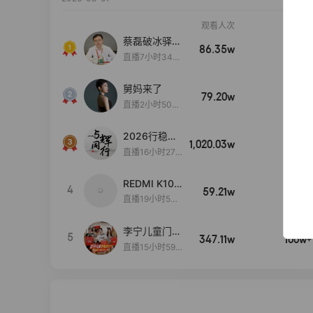
观看人次
销售额
蔡磊破冰驿站
86.35w
100w+
直播间好物分
直播7小时34分
享
3秒
舅妈来了
79.20w
100w+
直播2小时50分
53秒
2026行稳致
1,020.03w
100w+
远
直播16小时27
分18秒
REDMI K100
4
59.21w
100w+
Pro系列新品
直播19小时53
手机预约开
分41秒
启！
李宁儿童门店
5
347.11w
100w+
爆款赤兔8pr
直播15小时59
o终于有货
分52秒
了，全网销冠
刷新历史底价