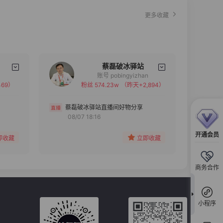
更多收藏
蔡磊破冰驿站
账号 pobingyizhan
69）
粉丝 574.23w
（昨天+2,894）
备注
分组
蔡磊破冰驿站直播间好物分享
08/07 18:16
收藏
开通会员
即收藏
立即收藏
商务合作
小程序