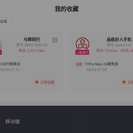
我的收藏
收藏
与辉同行
品栋好人手机
账号 56697889278
账号 danke116
粉丝 3,910.48w
粉丝 79.63w
（昨天+4
备注
备注
分组
分组
2026行稳致远
17Pro Max 24期免息
08/08 07:31
08/08 07:58
收藏
收藏
立即收藏
立
移动端