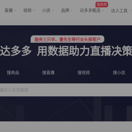
最高佣
直播
视频
小店
品牌
达多多甄选
达人工具
服务三只羊、董先生等行业头部客户
行业价格屠夫，年卡会员低至798/年
服务三只羊、董先生等行业头部客户
达多多
用数据助力直播决
行业价格屠夫，年卡会员低至798/年
搜商品
搜直播
搜视频
搜小店