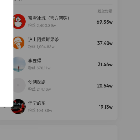
粉丝增量
蜜雪冰城（官方团购）
69.35w
粉丝 2,400.39w
沪上阿姨鲜果茶
37.40w
粉丝 1,994.83w
李要得
31.46w
粉丝 676.11w
创创探剧
4
20.54w
粉丝 214.16w
佳宁的车
5
19.13w
粉丝 104.38w