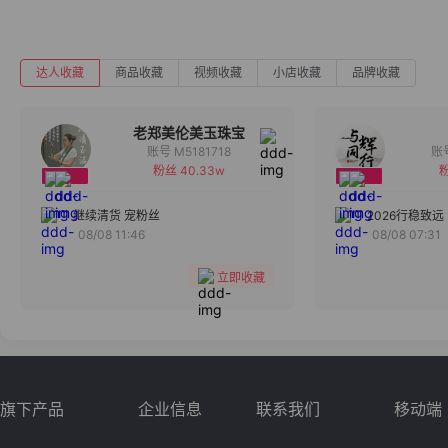
达人收藏
商品收藏
视频收藏
小店收藏
品牌收藏
老郑美伦美玉珠宝
账号 M5181718
粉丝 40.33w
粉
备注
分组
继续清货 宠粉丝
2026行稳致远
08/08 11:46
08/08 07:31
收藏
立即收藏
旗下产品
企业信息
联系我们
移动端