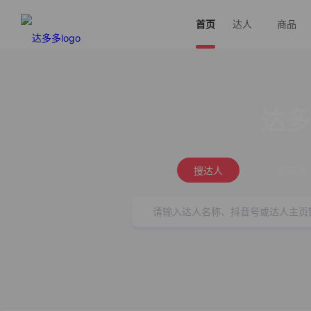
首页
达人
商品
达多
搜达人
搜商品