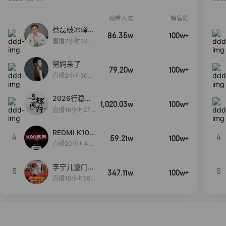
观看人次
销售额
蔡磊破冰驿站
86.35w
100w+
直播间好物分
直播7小时34分
享
3秒
舅妈来了
79.20w
100w+
直播2小时50分
53秒
2026行稳致
1,020.03w
100w+
远
直播16小时27
分18秒
REDMI K100
4
4
59.21w
100w+
Pro系列新品
直播20小时48
手机预约开
秒
启！
李宁儿童门店
5
5
347.11w
100w+
爆款赤兔8pr
直播15小时59
o终于有货
分52秒
了，全网销冠
刷新历史底价