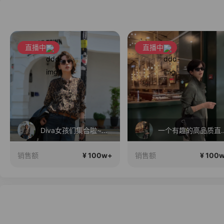
直播中
直播中
Diva女孩们集合啦~意大利料特产来啦！
一个有趣的高
¥ 100w+
¥ 100
销售额
销售额