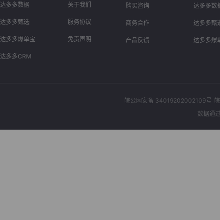
达多多数据
关于我们
购买咨询
达多多数
达多多甄选
服务协议
商务合作
达多多甄
达多多爆单宝
免责声明
产品反馈
达多多爆
达多多CRM
皖公网安备 34019202002109号
皖
数据通