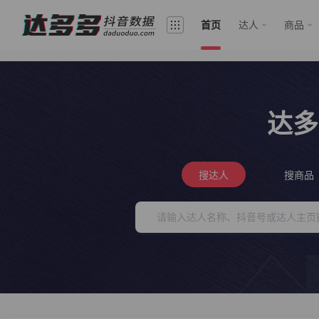
首页
达人
商品
达多
搜达人
搜商品