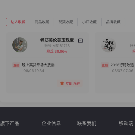
达人收藏
商品收藏
视频收藏
小店收藏
品牌收藏
老郑美伦美玉珠宝
账号 M5181718
粉丝 39.96w
粉
备注
分组
晚上高货专场大放漏
2026行稳致远
08/06 19:34
08/07 07:06
收藏
立即收藏
旗下产品
企业信息
联系我们
移动端