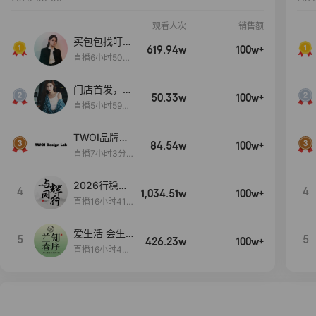
观看人次
销售额
买包包找叮
619.94w
100w+
当,一折购！
直播6小时50分
17秒
门店首发，秋
50.33w
100w+
款大上新！！
直播5小时59分
26秒
TWOI品牌直
84.54w
100w+
播间新款上
直播7小时3分5
新！！！
9秒
2026行稳致
4
4
1,034.51w
100w+
远
直播16小时41
分3秒
爱生活 会生
5
5
426.23w
100w+
活
直播16小时45
分48秒