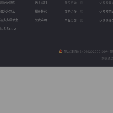
达多多数据
关于我们
购买咨询
达多多数
达多多甄选
服务协议
商务合作
达多多甄
达多多爆单宝
免责声明
产品反馈
达多多爆
达多多CRM
皖公网安备 34019202002109号
皖
数据通