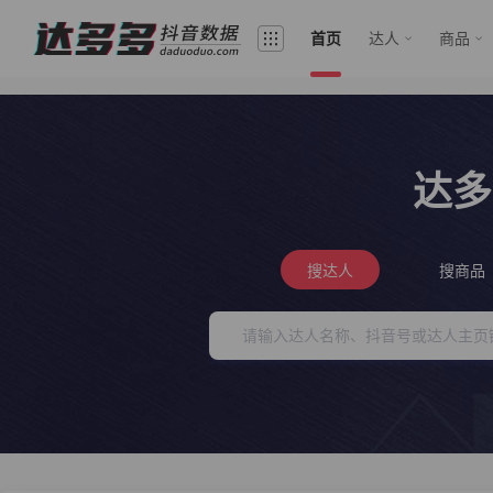
首页
达人
商品
达多
搜达人
搜商品