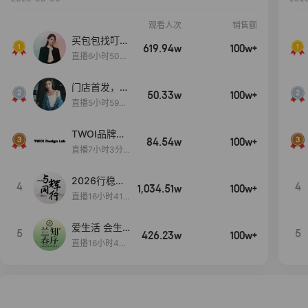
观看人次
销售额
买包包找叮
619.94w
100w+
当,一折购！
直播6小时50分
17秒
门店首发，秋
50.33w
100w+
款大上新！！
直播5小时59分
26秒
TWOI品牌直
84.54w
100w+
播间新款上
直播7小时3分5
新！！！
9秒
2026行稳致
4
4
1,034.51w
100w+
远
直播16小时41
分3秒
爱生活 会生
5
5
426.23w
100w+
活
直播16小时45
分48秒