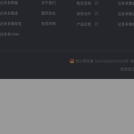
达多多数据
关于我们
购买咨询
达多多数
达多多甄选
服务协议
商务合作
达多多甄
达多多爆单宝
免责声明
产品反馈
达多多爆
达多多CRM
皖公网安备 34019202002109号
皖
数据通