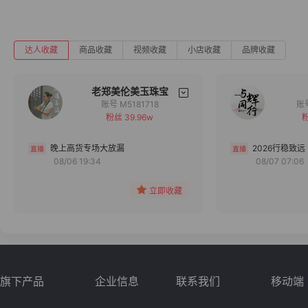
达人收藏
商品收藏
视频收藏
小店收藏
品牌收藏
老郑美伦美玉珠宝
账号 M5181718
粉丝 39.96w
粉
备注
分组
晚上高货专场大放漏
2026行稳致远
08/06 19:34
08/07 07:06
收藏
立即收藏
旗下产品
企业信息
联系我们
移动端