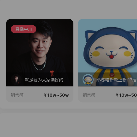
直播中
就是要为大家选好的产品！做好的价格，不随波逐流！加油！
小
¥ 10w~50w
¥ 10w~5
销售额
销售额