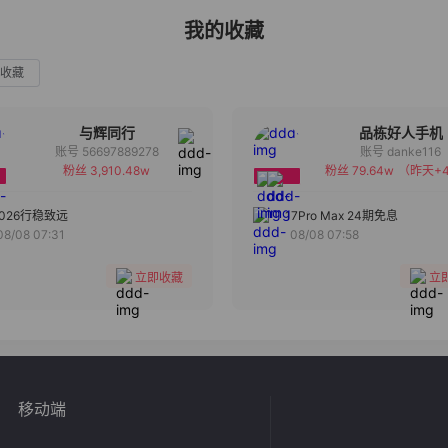
我的收藏
收藏
与辉同行
品栋好人手机
账号 56697889278
账号 danke116
粉丝 3,910.48w
粉丝 79.64w
（昨天+4
备注
备注
分组
分组
2026行稳致远
17Pro Max 24期免息
08/08 07:31
08/08 07:58
收藏
收藏
立即收藏
立
移动端