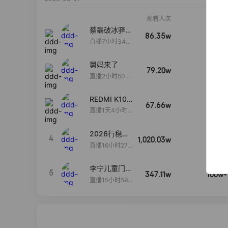
观看人次
销售额
蔡磊破冰驿站
86.35w
100w+
直播间好物分
直播7小时34分
享
3秒
舅妈来了
79.20w
100w+
直播2小时50分
53秒
REDMI K100
67.66w
100w+
Pro系列新品
直播1天4小时1
手机预约开
2分43秒
启！
2026行稳致
4
1,020.03w
100w+
远
直播16小时27
分18秒
李宁儿童门店
5
347.11w
100w+
爆款赤兔8pr
直播15小时59
o终于有货
分52秒
了，全网销冠
刷新历史底价