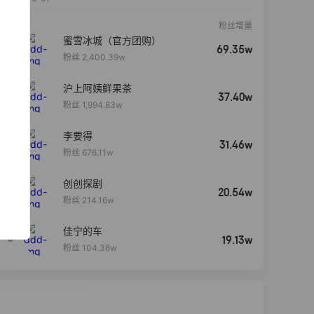
粉丝增量
蜜雪冰城（官方团购）
69.35w
粉丝 2,400.39w
沪上阿姨鲜果茶
37.40w
粉丝 1,994.83w
李要得
31.46w
粉丝 676.11w
创创探剧
4
20.54w
粉丝 214.16w
佳宁的车
5
19.13w
粉丝 104.38w