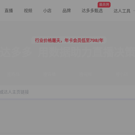
最高佣
直播
视频
小店
品牌
达多多甄选
达人工具
行业价格屠夫，年卡会员低至798/年
服务三只羊、董先生等行业头部客户
行业价格屠夫，年卡会员低至798/年
服务三只羊、董先生等行业头部客户
达多多
用数据助力直播决
搜商品
搜直播
搜视频
搜小店