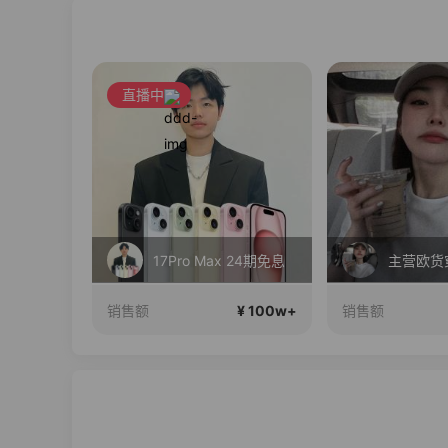
直播中
维密中国十周年 与你如此闪耀 抖音超级品牌日
17Pro Max 24期免息
主营欧货
¥ 100w+
¥ 100w+
销售额
销售额