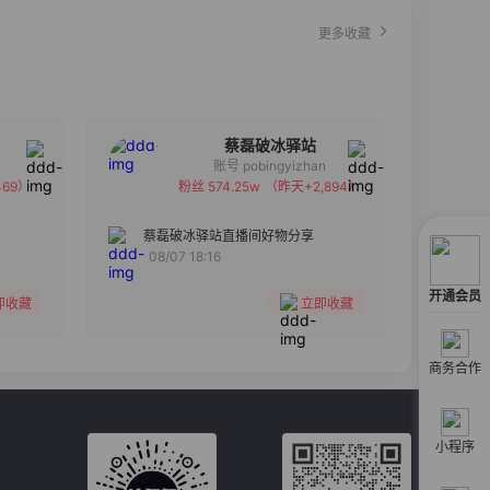
更多收藏
蔡磊破冰驿站
账号 pobingyizhan
69）
粉丝 574.25w
（昨天+2,894）
备注
分组
蔡磊破冰驿站直播间好物分享
08/07 18:16
收藏
开通会员
即收藏
立即收藏
商务合作
小程序