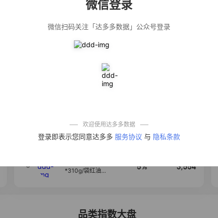
微信登录
佣金
热推达人
微信扫码关注「达多多数据」公众号登录
公仔牌顽渍净洗
20%
5,034
衣粉轻松搓洗去
污渍除菌除螨3倍
洁净去渍家用去
黄
【净浮生】油污
28%
5,031
净厨房油烟机去
重油污去油王污
渍清洁剂油烟净
清洗剂
一品欢【10包鲜
10%
4,241
凉皮】红油麻酱
鲜凉皮现做现发
免煮开袋即食劲
欢迎使用达多多数据
道爽口
艾草抽绳式免撕
4
50%
3,640
登录即表示您同意达多多
服务协议
与
隐私条款
垃圾袋大号特厚
自动收口厨房家
用宿舍不脏手实
惠装
麦醉侠 湿凉皮7袋
5
5%
3,554
*310g/袋红油麻
酱凉皮开袋即食
现做现发
品类指数大盘