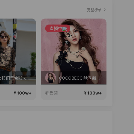
完整榜单
直播中
Diva女孩们集合啦~意大利料特产来啦！
COCOBECCI秋季新款大上新！
¥ 100w+
¥ 100w+
销售额
销售额