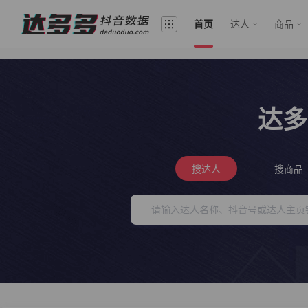
首页
达人
商品
达多
搜达人
搜商品