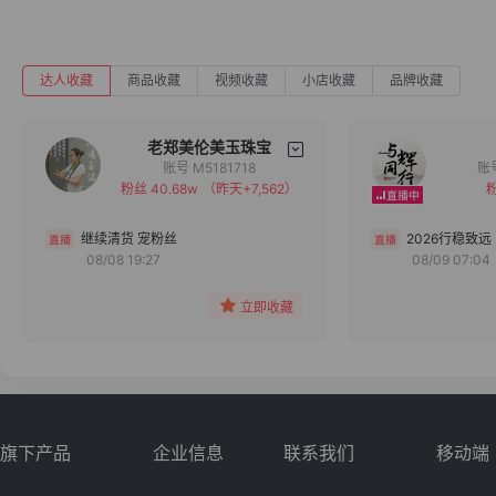
达人收藏
商品收藏
视频收藏
小店收藏
品牌收藏
老郑美伦美玉珠宝
账号 M5181718
粉丝 40.68w
（昨天+7,562）
粉
备注
分组
继续清货 宠粉丝
2026行稳致远
08/08 19:27
08/09 07:04
收藏
立即收藏
旗下产品
企业信息
联系我们
移动端