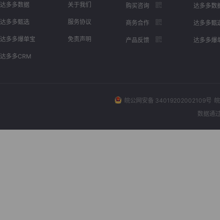
达多多数据
关于我们
购买咨询
达多多数
达多多甄选
服务协议
商务合作
达多多甄
达多多爆单宝
免责声明
产品反馈
达多多爆
达多多CRM
皖公网安备 34019202002109号
皖
数据通