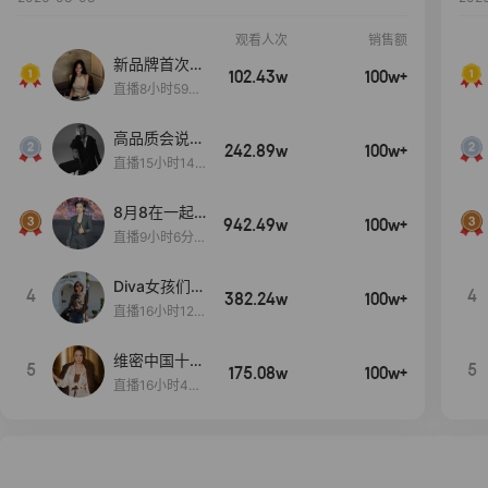
观看人次
销售额
新品牌首次大
102.43w
100w+
上新
直播8小时59分
7秒
高品质会说
242.89w
100w+
话….
直播15小时14
分50秒
8月8在一起
942.49w
100w+
生日献礼盛典
直播9小时6分1
2秒
Diva女孩们集
4
4
382.24w
100w+
合啦~意大利
直播16小时12
料特产来啦！
分
维密中国十周
5
5
175.08w
100w+
年 与你如此
直播16小时48
闪耀 抖音超
分34秒
级品牌日