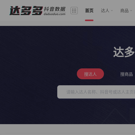
首页
达人
商品
达多
搜达人
搜商品