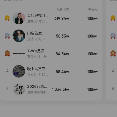
观看人次
销售额
买包包找叮
619.94w
100w+
当,一折购！
直播6小时50分
17秒
门店首发，秋
50.33w
100w+
款大上新！！
直播5小时59分
26秒
TWOI品牌直
84.54w
100w+
播间新款上
直播7小时3分5
新！！！
9秒
晚上高货专场
4
4
58.44w
100w+
大放漏
直播2小时32分
42秒
2026行稳致
5
5
1,034.51w
100w+
远
直播16小时41
分3秒