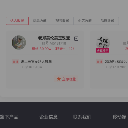
达人收藏
商品收藏
视频收藏
小店收藏
品牌收藏
老郑美伦美玉珠宝
账号 M5181718
粉丝 39.99w
（昨天+1,112）
粉
备注
分组
晚上高货专场大放漏
2026行稳致远
08/06 19:34
08/07 07:06
收藏
立即收藏
旗下产品
企业信息
联系我们
移动端