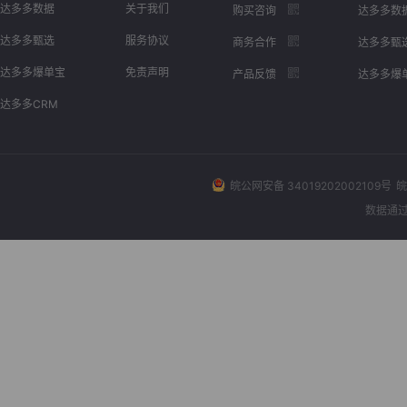
达多多数据
关于我们
购买咨询
达多多数
达多多甄选
服务协议
商务合作
达多多甄
达多多爆单宝
免责声明
产品反馈
达多多爆
达多多CRM
皖公网安备 34019202002109号
皖
数据通