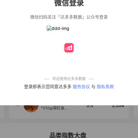
微信登录
佣金
热推达人
微信扫码关注「达多多数据」公众号登录
公仔牌顽渍净洗
20%
5,034
衣粉轻松搓洗去
污渍除菌除螨3倍
洁净去渍家用去
黄
【净浮生】油污
28%
5,031
净厨房油烟机去
重油污去油王污
渍清洁剂油烟净
清洗剂
一品欢【10包鲜
10%
4,241
凉皮】红油麻酱
鲜凉皮现做现发
免煮开袋即食劲
欢迎使用达多多数据
道爽口
艾草抽绳式免撕
4
50%
3,640
登录即表示您同意达多多
服务协议
与
隐私条款
垃圾袋大号特厚
自动收口厨房家
用宿舍不脏手实
惠装
麦醉侠 湿凉皮7袋
5
5%
3,554
*310g/袋红油麻
酱凉皮开袋即食
现做现发
品类指数大盘