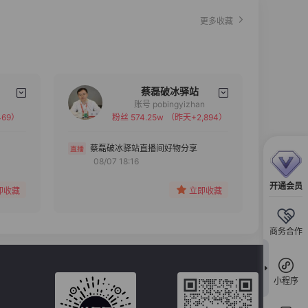
更多收藏
蔡磊破冰驿站
账号 pobingyizhan
69）
粉丝 574.25w
（昨天+2,894）
备注
分组
蔡磊破冰驿站直播间好物分享
08/07 18:16
收藏
开通会员
即收藏
立即收藏
商务合作
小程序