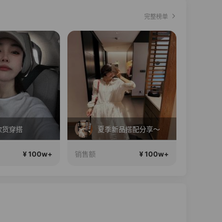
完整榜单
直播中
直播中
新品搭配分享～
Diva女孩们集合啦~意大利料特产来啦！
¥ 100w+
¥ 100w+
销售额
销售额