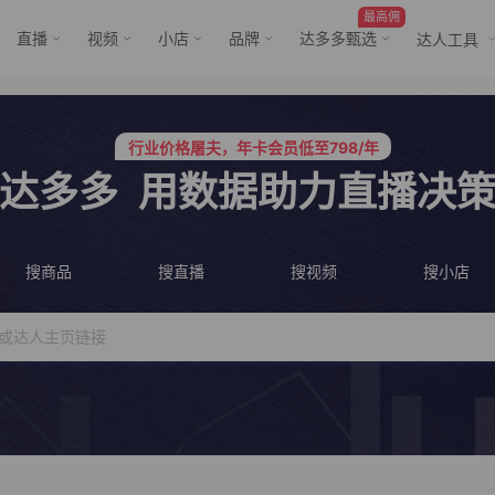
最高佣
直播
视频
小店
品牌
达多多甄选
达人工具
服务三只羊、董先生等行业头部客户
行业价格屠夫，年卡会员低至798/年
服务三只羊、董先生等行业头部客户
达多多
用数据助力直播决
行业价格屠夫，年卡会员低至798/年
搜商品
搜直播
搜视频
搜小店