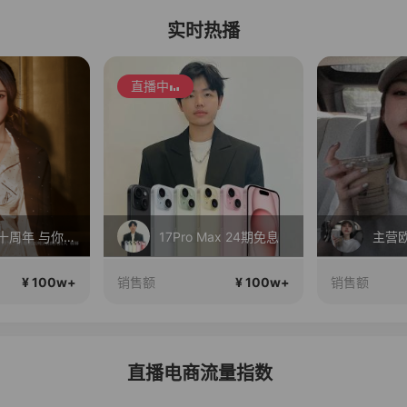
实时热播
Max 24期免息
主营欧货穿搭
夏季
¥ 100w+
¥ 100w+
销售额
销售额
直播电商流量指数