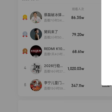
观看人次
销售额
蔡磊破冰驿站
86.35w
100w+
直播间好物分
直播7小时34分
享
3秒
舅妈来了
79.20w
100w+
直播2小时50分
53秒
REDMI K100
68.61w
100w+
Pro系列新品
直播1天4小时5
手机预约开
8分11秒
启！
2026行稳致
4
1,020.03w
100w+
远
直播16小时27
分18秒
李宁儿童门店
5
347.11w
100w+
爆款赤兔8pr
直播15小时59
o终于有货
分52秒
了，全网销冠
刷新历史底价