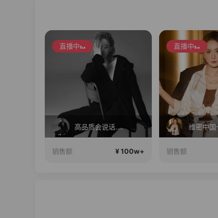
直播中
直播中
….
维密中国十周年 与你如此闪耀 抖音超级品牌日
17Pro 
¥ 100w+
¥ 100w+
销售额
销售额