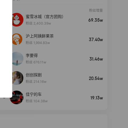
粉丝增量
蜜雪冰城（官方团购）
69.35w
粉丝 2,400.39w
沪上阿姨鲜果茶
37.40w
粉丝 1,994.83w
李要得
31.46w
粉丝 676.11w
创创探剧
4
20.54w
粉丝 214.16w
佳宁的车
5
19.13w
粉丝 104.38w