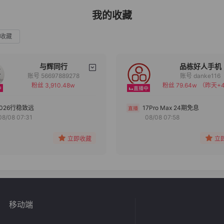
我的收藏
收藏
与辉同行
品栋好人手机
账号 56697889278
账号 danke116
粉丝 3,910.48w
粉丝 79.64w
（昨天+4
备注
备注
分组
分组
2026行稳致远
17Pro Max 24期免息
08/08 07:31
08/08 07:58
收藏
收藏
立即收藏
立
移动端