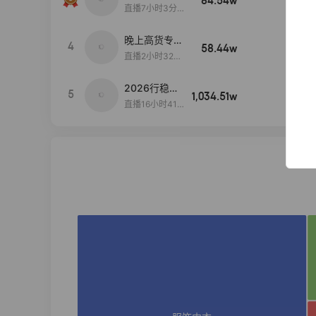
84.54w
100w+
播间新款上
直播7小时3分5
新！！！
9秒
晚上高货专场
4
58.44w
100w+
大放漏
直播2小时32分
42秒
2026行稳致
5
1,034.51w
100w+
远
直播16小时41
分3秒