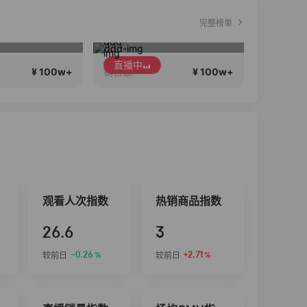
完整榜单
蔡磊破冰驿站直播间好物分享
2026行稳致远
直播中
直播中
¥ 100w+
¥ 100w+
销售额
销售额
观看人次指数
热销商品指数
26.6
3
-0.26
+2.71
较前日
较前日
%
%