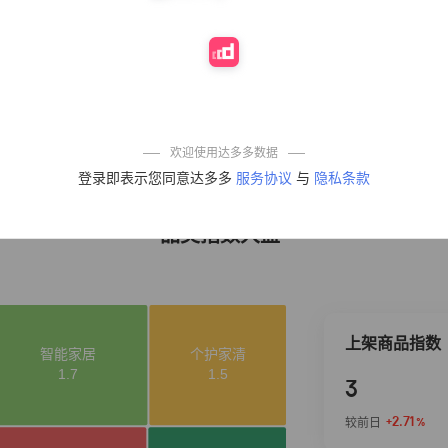
10%
4,321
凉皮】红油麻酱
鲜凉皮现做现发
免煮开袋即食劲
道爽口
艾草抽绳式免撕
4
50%
4,154
垃圾袋大号特厚
自动收口厨房家
用宿舍不脏手实
惠装
麦醉侠 湿凉皮7袋
5
5%
3,709
*310g/袋红油麻
欢迎使用达多多数据
酱凉皮开袋即食
登录即表示您同意达多多
服务协议
与
隐私条款
现做现发
品类指数大盘
上架商品指数
3
+2.71
较前日
%