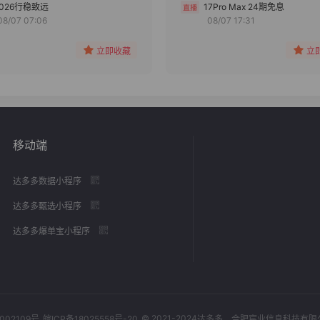
分组
分组
2026行稳致远
17Pro Max 24期免息
08/07 07:06
08/07 17:31
收藏
收藏
立即收藏
立
移动端
达多多数据小程序
达多多甄选小程序
达多多爆单宝小程序
© 2021-2024
002109号
皖ICP备18025558号-20
达多多
，合肥宸业信息科技有限公司，Al