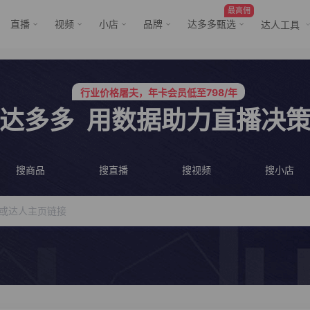
最高佣
直播
视频
小店
品牌
达多多甄选
达人工具
服务三只羊、董先生等行业头部客户
行业价格屠夫，年卡会员低至798/年
服务三只羊、董先生等行业头部客户
行业价格屠夫，年卡会员低至798/年
达多多
用数据助力直播决
搜商品
搜直播
搜视频
搜小店