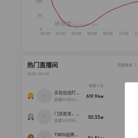
热门直播间
完整榜单
2026-08-06
观看人次
销售额
买包包找叮
619.94w
100w+
当,一折购！
直播6小时50分
17秒
门店首发，秋
50.33w
100w+
款大上新！！
直播5小时59分
26秒
TWOI品牌直