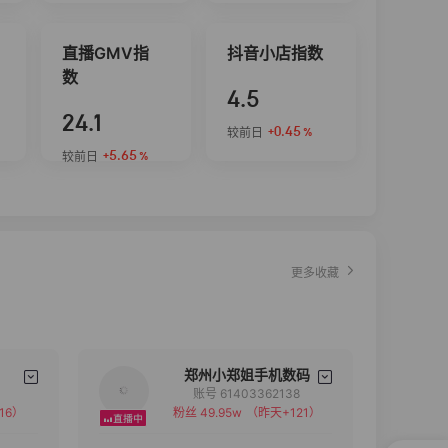
直播GMV指
抖音小店指数
数
4.5
24.1
+0.45
较前日
%
+5.65
较前日
%
更多收藏
郑州小郑姐手机数码
账号 61403362138
16）
粉丝 49.95w
（昨天+121）
备注