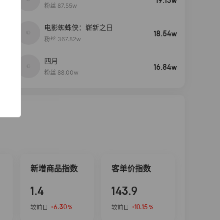
19.13w
粉丝 87.55w
电影蜘蛛侠：崭新之日
4
18.54w
粉丝 367.82w
四月
5
16.84w
粉丝 88.00w
新增商品指数
客单价指数
1.4
143.9
+6.30
+10.15
较前日
较前日
%
%