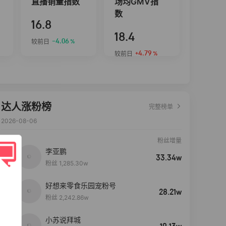
直播销量指数
场均GMV指
数
16.8
18.4
-4.06
较前日
%
+4.79
较前日
%
达人涨粉榜
完整榜单
2026-08-06
粉丝增量
李亚鹏
33.34w
粉丝 1,285.30w
好想来零食乐园宠粉号
28.21w
粉丝 2,242.86w
小苏说拜城