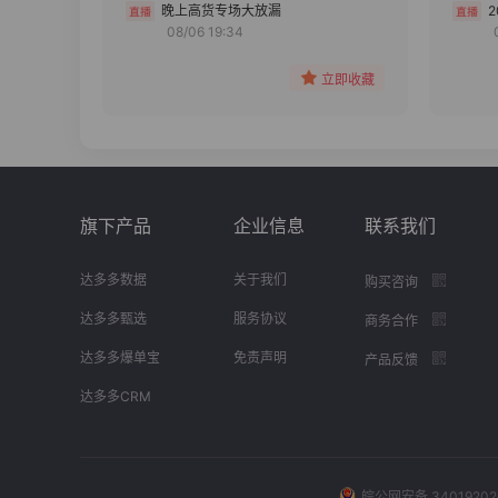
分组
晚上高货专场大放漏
08/06 19:34
收藏
立即收藏
旗下产品
企业信息
联系我们
达多多数据
关于我们
购买咨询
达多多甄选
服务协议
商务合作
达多多爆单宝
免责声明
产品反馈
达多多CRM
皖公网安备 34019202