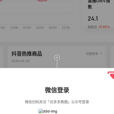
直播GMV指
数
24.1
+5.65
较前日
%
抖音热推商品
完整榜单
2026-08-06
佣金
热推达人
【净浮生】油污
28%
5,271
净厨房油烟机去
重油污去油王污
微信登录
渍清洁剂油烟净
清洗剂
公仔牌顽渍净洗
20%
5,149
衣粉轻松搓洗去
微信扫码关注「达多多数据」公众号登录
污渍除菌除螨3倍
洁净去渍家用去
黄
一品欢【10包鲜