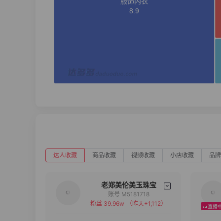
达人收藏
商品收藏
视频收藏
小店收藏
品牌
老郑美伦美玉珠宝
账号 M5181718
粉丝 39.96w
（昨天+1,112）
备注