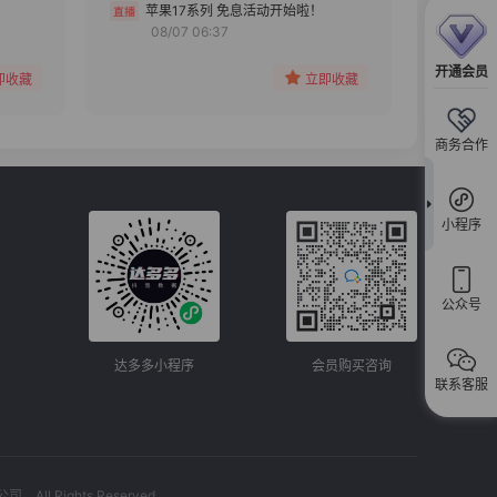
分组
苹果17系列 免息活动开始啦！
08/07 06:37
收藏
开通会员
即收藏
立即收藏
商务合作
小程序
公众号
达多多小程序
会员购买咨询
联系客服
l Rights Reserved.