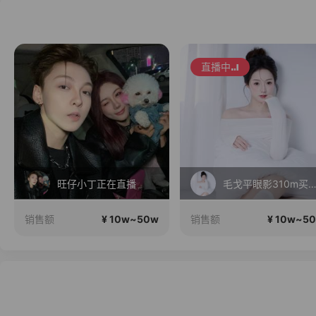
直播中
旺仔小丁正在直播
毛戈平眼影310m买正送
¥ 10w~50w
¥ 10w~5
销售额
销售额