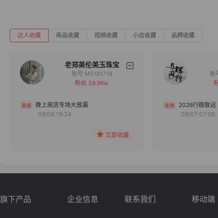
达人收藏
商品收藏
视频收藏
小店收藏
品牌收藏
老郑美伦美玉珠宝
账号 M5181718
粉丝 39.96w
粉
备注
分组
晚上高货专场大放漏
2026行稳致远
08/06 19:34
08/07 07:06
收藏
立即收藏
旗下产品
企业信息
联系我们
移动端