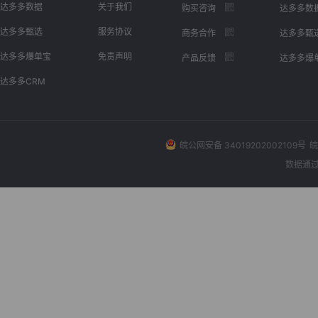
达多多数据
关于我们
购买咨询
达多多数
达多多甄选
服务协议
商务合作
达多多甄
达多多爆单宝
免责声明
产品反馈
达多多爆
达多多CRM
皖公网安备 34019202002109号
皖
数据通