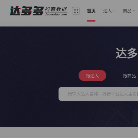
首页
达人
商品
达多
搜达人
搜商品