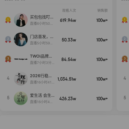
观看人次
销售额
买包包找叮
619.94w
100w+
当,一折购！
直播6小时50分
17秒
门店首发，秋
50.33w
100w+
款大上新！！
直播5小时59分
26秒
TWOI品牌直
84.54w
100w+
播间新款上
直播7小时3分5
新！！！
9秒
2026行稳致
4
4
1,034.51w
100w+
远
直播16小时41
分3秒
爱生活 会生
5
5
426.23w
100w+
活
直播16小时45
分48秒