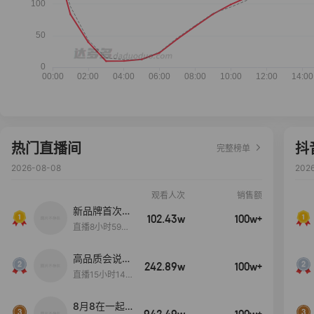
热门直播间
抖
完整榜单
2026-08-08
202
观看人次
销售额
新品牌首次大
102.43w
100w+
上新
直播8小时59分
7秒
高品质会说
242.89w
100w+
话….
直播15小时14
分50秒
8月8在一起