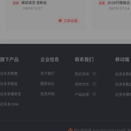
分组
继续清货 宠粉丝
2026行稳致远
08/08 19:27
08/09 07:04
收藏
立即收藏
旗下产品
企业信息
联系我们
移动端
达多多数据
关于我们
购买咨询
达多多数
达多多甄选
服务协议
商务合作
达多多甄
达多多爆单宝
免责声明
产品反馈
达多多爆
达多多CRM
皖公网安备 34019202002109号
皖