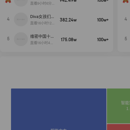
942.49w
100w+
生日献礼盛典
直播9小时6分1
2秒
Diva女孩们集
4
4
382.24w
100w+
合啦~意大利
直播16小时12
料特产来啦！
分
维密中国十周
5
5
175.08w
100w+
年 与你如此
直播16小时48
闪耀 抖音超
分34秒
级品牌日