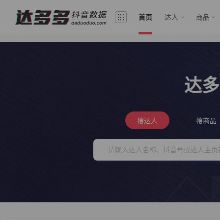
首页
达人
商品
达多
搜达人
搜商品