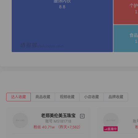
达人收藏
商品收藏
视频收藏
小店收藏
品牌收藏
老郑美伦美玉珠宝
账号 M5181718
粉丝 40.71w
（昨天+7,562）
粉
备注