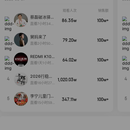
观看人次
销售额
蔡磊破冰驿站
86.35w
100w+
直播间好物分
直播7小时34分
享
3秒
舅妈来了
79.20w
100w+
直播2小时50分
53秒
REDMI K100
64.02w
100w+
Pro系列新品
直播1天1小时2
手机预约开
8分53秒
启！
2026行稳致
4
4
1,020.03w
100w+
远
直播16小时27
分18秒
李宁儿童门店
5
5
347.11w
100w+
爆款赤兔8pr
直播15小时59
o终于有货
分52秒
了，全网销冠
刷新历史底价