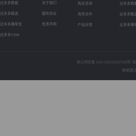
达多多数据
关于我们
购买咨询
达多多数
达多多甄选
服务协议
商务合作
达多多甄
达多多爆单宝
免责声明
产品反馈
达多多爆
达多多CRM
皖公网安备 34019202002109号
皖
数据通