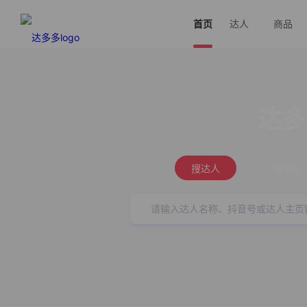
首页
达人
商品
达多
搜达人
搜商品