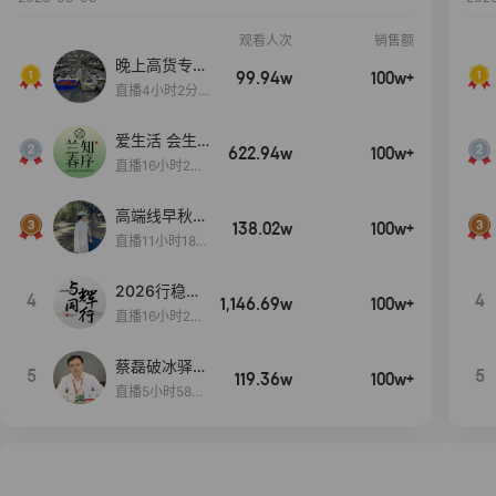
观看人次
销售额
晚上高货专场
99.94w
100w+
大放漏
直播4小时2分5
8秒
爱生活 会生
622.94w
100w+
活
直播16小时24
分31秒
高端线早秋现
138.02w
100w+
货首发
直播11小时18分
50秒
2026行稳致
4
4
1,146.69w
100w+
远
直播16小时20
分34秒
蔡磊破冰驿站
5
5
119.36w
100w+
直播间好物分
直播5小时58分
享
23秒