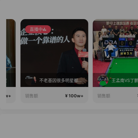
直播中
不老基因很多明星都在用，好评率高于同行96%
王孟南VS丁鹏
¥ 100w+
¥ 100
销售额
销售额