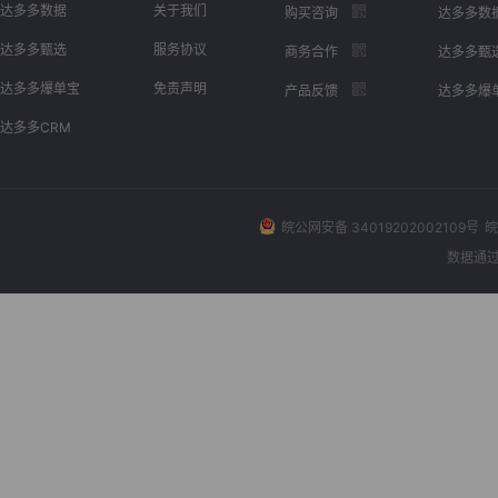
达多多数据
关于我们
购买咨询
达多多数
达多多甄选
服务协议
商务合作
达多多甄
达多多爆单宝
免责声明
产品反馈
达多多爆
达多多CRM
皖公网安备 34019202002109号
皖
数据通