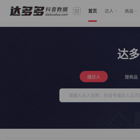
首页
达人
商品
达多
搜达人
搜商品