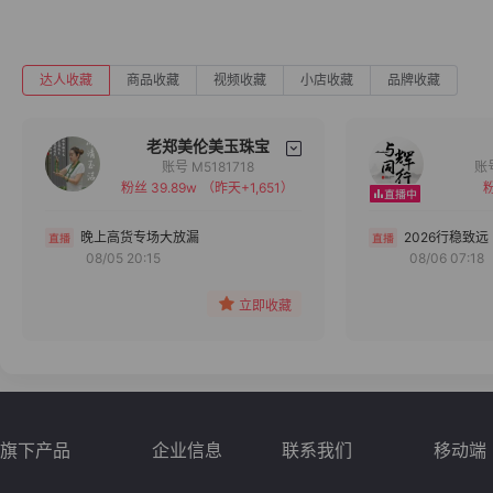
达人收藏
商品收藏
视频收藏
小店收藏
品牌收藏
老郑美伦美玉珠宝
账号 M5181718
粉丝 39.89w
（昨天+1,651）
粉
备注
分组
晚上高货专场大放漏
2026行稳致远
08/05 20:15
08/06 07:18
收藏
立即收藏
旗下产品
企业信息
联系我们
移动端