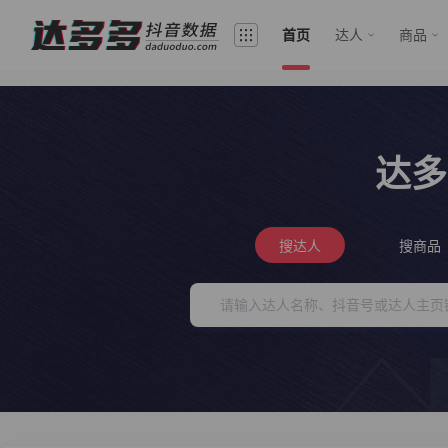
首页
达人
商品
达多
搜达人
搜商品