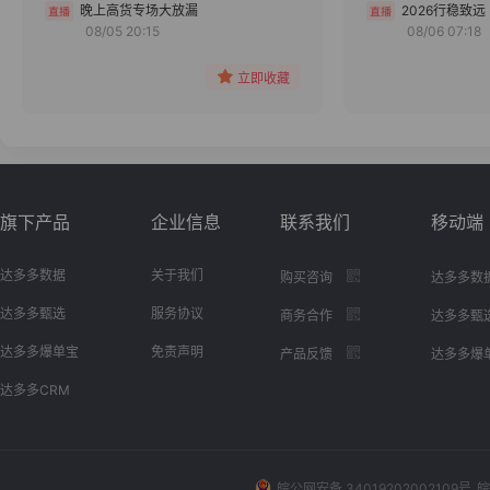
分组
晚上高货专场大放漏
2026行稳致远
08/05 20:15
08/06 07:18
收藏
立即收藏
旗下产品
企业信息
联系我们
移动端
达多多数据
关于我们
购买咨询
达多多数
达多多甄选
服务协议
商务合作
达多多甄
达多多爆单宝
免责声明
产品反馈
达多多爆
达多多CRM
皖公网安备 34019202002109号
皖