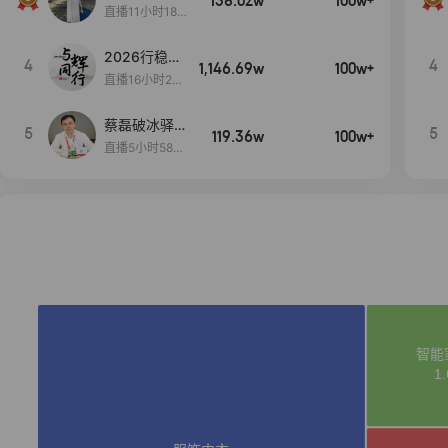
138.02w
100w+
货首发
直播11小时18分
50秒
2026行稳致
4
4
1,146.69w
100w+
远
直播16小时20
分34秒
蔡磊破冰驿站
5
5
119.36w
100w+
直播间好物分
直播5小时58分
享
23秒