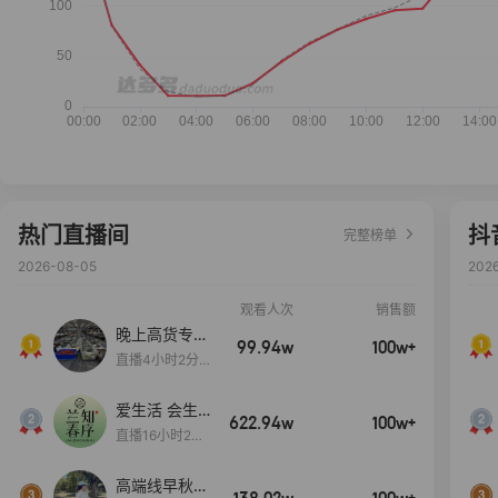
热门直播间
抖
完整榜单
2026-08-05
202
观看人次
销售额
晚上高货专场
99.94w
100w+
大放漏
直播4小时2分5
8秒
爱生活 会生
622.94w
100w+
活
直播16小时24
分31秒
高端线早秋现