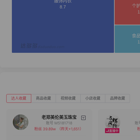
达人收藏
商品收藏
视频收藏
小店收藏
品牌收藏
老郑美伦美玉珠宝
账号 M5181718
粉丝 39.89w
（昨天+1,651）
粉
备注