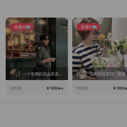
直播中
直播中
一个有趣的高品质直播间~
买高货找雯妈！
¥ 100w+
¥ 100
销售额
销售额