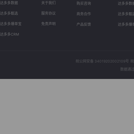
达多多数据
关于我们
购买咨询
达多多数
达多多甄选
服务协议
商务合作
达多多甄
达多多爆单宝
免责声明
产品反馈
达多多爆
达多多CRM
皖公网安备 34019202002109号
皖
数据通