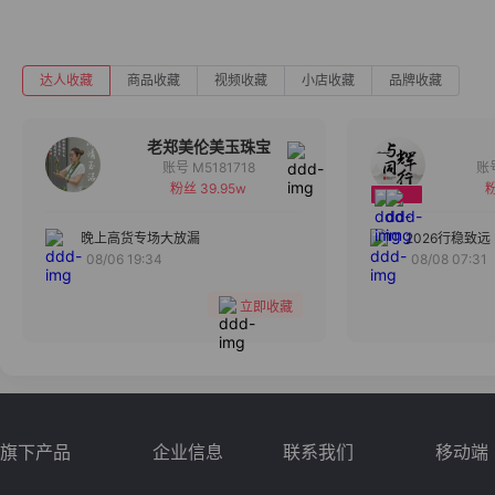
达人收藏
商品收藏
视频收藏
小店收藏
品牌收藏
老郑美伦美玉珠宝
账号 M5181718
粉丝 39.95w
粉
备注
分组
晚上高货专场大放漏
2026行稳致远
08/06 19:34
08/08 07:31
收藏
立即收藏
旗下产品
企业信息
联系我们
移动端