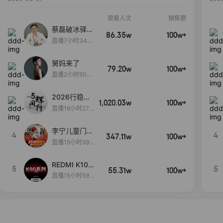
观看人次
销售额
蔡磊破冰驿站
86.35w
100w+
直播间好物分
直播7小时34分
享
3秒
舅妈来了
79.20w
100w+
直播2小时50分
53秒
2026行稳致
1,020.03w
100w+
远
直播16小时27
分18秒
李宁儿童门店
4
4
347.11w
100w+
爆款赤兔8pr
直播15小时59
o终于有货
分52秒
了，全网销冠
REDMI K100
5
5
刷新历史底价
55.31w
100w+
Pro系列新品
直播15小时59
手机预约开
分16秒
启！