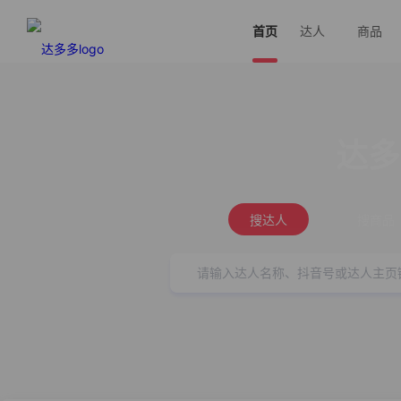
首页
达人
商品
达多
搜达人
搜商品