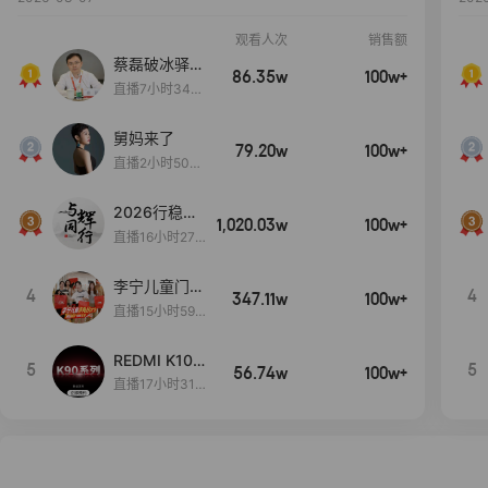
观看人次
销售额
蔡磊破冰驿站
86.35w
100w+
直播间好物分
直播7小时34分
享
3秒
舅妈来了
79.20w
100w+
直播2小时50分
53秒
2026行稳致
1,020.03w
100w+
远
直播16小时27
分18秒
李宁儿童门店
4
4
347.11w
100w+
爆款赤兔8pr
直播15小时59
o终于有货
分52秒
了，全网销冠
REDMI K100
5
5
刷新历史底价
56.74w
100w+
Pro系列新品
直播17小时31
手机预约开
分27秒
启！