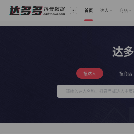
首页
达人
商品
达多
搜达人
搜商品