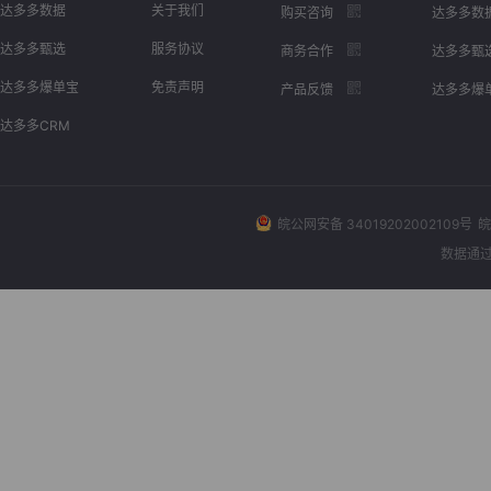
达多多数据
关于我们
购买咨询
达多多数
达多多甄选
服务协议
商务合作
达多多甄
达多多爆单宝
免责声明
产品反馈
达多多爆
达多多CRM
皖公网安备 34019202002109号
皖
数据通