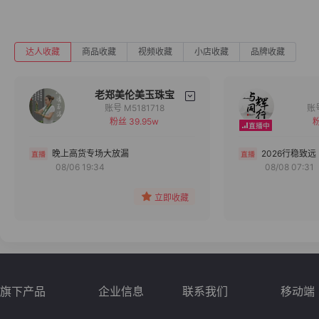
达人收藏
商品收藏
视频收藏
小店收藏
品牌收藏
老郑美伦美玉珠宝
账号 M5181718
粉丝 39.95w
粉
备注
分组
晚上高货专场大放漏
2026行稳致远
08/06 19:34
08/08 07:31
收藏
立即收藏
旗下产品
企业信息
联系我们
移动端