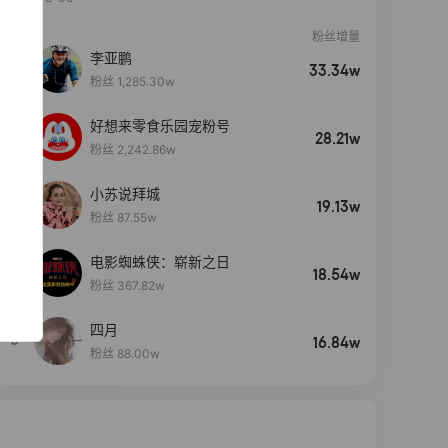
粉丝增量
李亚鹏
33.34w
粉丝 1,285.30w
好想来零食乐园宠粉号
28.21w
粉丝 2,242.86w
小苏说拜城
19.13w
粉丝 87.55w
电影蜘蛛侠：崭新之日
4
18.54w
粉丝 367.82w
四月
5
16.84w
粉丝 88.00w