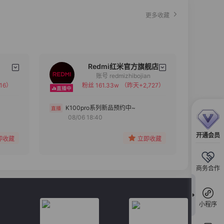
更多收藏
Redmi红米官方旗舰店
账号 redmizhibojian
16）
粉丝 161.33w
（昨天+2,727）
备注
分组
K100pro系列新品预约中~
08/06 18:40
收藏
开通会员
即收藏
立即收藏
商务合作
小程序