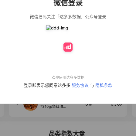
微信登录
佣金
热推达人
微信扫码关注「达多多数据」公众号登录
【净浮生】油污
28%
5,271
净厨房油烟机去
重油污去油王污
渍清洁剂油烟净
清洗剂
公仔牌顽渍净洗
20%
5,149
衣粉轻松搓洗去
污渍除菌除螨3倍
洁净去渍家用去
黄
一品欢【10包鲜
10%
4,321
凉皮】红油麻酱
鲜凉皮现做现发
免煮开袋即食劲
欢迎使用达多多数据
道爽口
艾草抽绳式免撕
4
50%
4,154
登录即表示您同意达多多
服务协议
与
隐私条款
垃圾袋大号特厚
自动收口厨房家
用宿舍不脏手实
惠装
麦醉侠 湿凉皮7袋
5
5%
3,709
*310g/袋红油麻
酱凉皮开袋即食
现做现发
品类指数大盘