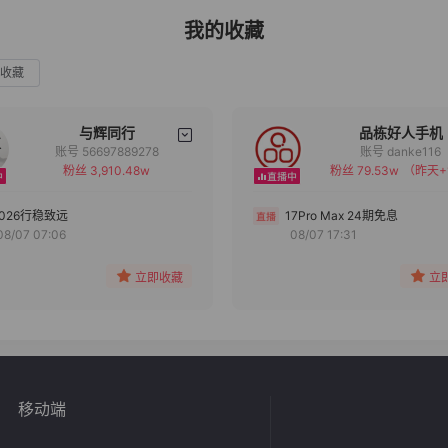
我的收藏
收藏
与辉同行
品栋好人手机
账号 56697889278
账号 danke116
粉丝 3,910.48w
粉丝 79.53w
（昨天+
备注
备注
分组
分组
2026行稳致远
17Pro Max 24期免息
08/07 07:06
08/07 17:31
收藏
收藏
立即收藏
立
移动端