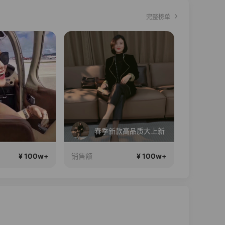
完整榜单
直播中
新款高品质大上新
李宁儿童门店爆款赤兔8pro终于有货了，全网销冠刷新历史底价
娘
¥ 100w+
¥ 100w+
销售额
销售额