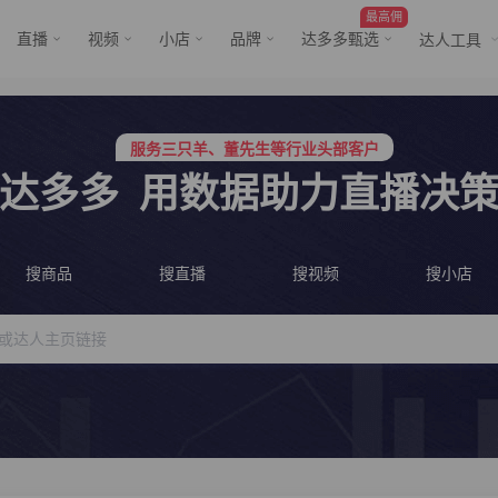
最高佣
直播
视频
小店
品牌
达多多甄选
达人工具
服务三只羊、董先生等行业头部客户
行业价格屠夫，年卡会员低至798/年
服务三只羊、董先生等行业头部客户
行业价格屠夫，年卡会员低至798/年
达多多
用数据助力直播决
搜商品
搜直播
搜视频
搜小店