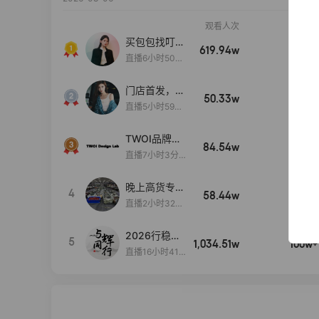
观看人次
销售额
买包包找叮
619.94w
100w+
当,一折购！
直播6小时50分
17秒
门店首发，秋
50.33w
100w+
款大上新！！
直播5小时59分
26秒
TWOI品牌直
84.54w
100w+
播间新款上
直播7小时3分5
新！！！
9秒
晚上高货专场
4
58.44w
100w+
大放漏
直播2小时32分
42秒
2026行稳致
5
1,034.51w
100w+
远
直播16小时41
分3秒