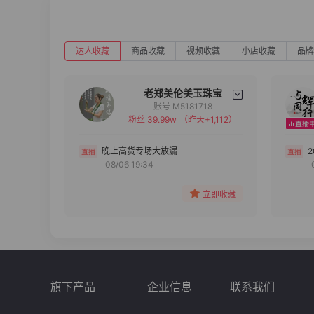
达人收藏
商品收藏
视频收藏
小店收藏
品牌
老郑美伦美玉珠宝
账号 M5181718
粉丝 39.99w
（昨天+1,112）
备注
分组
晚上高货专场大放漏
08/06 19:34
收藏
立即收藏
旗下产品
企业信息
联系我们