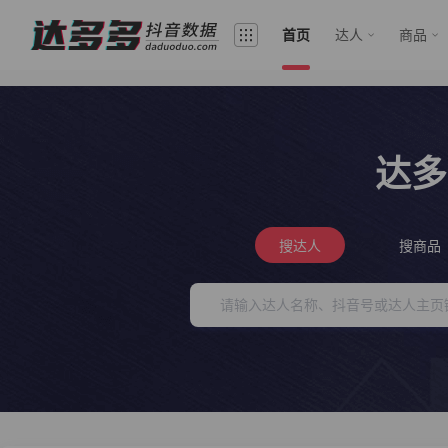
首页
达人
商品
达多
搜达人
搜商品