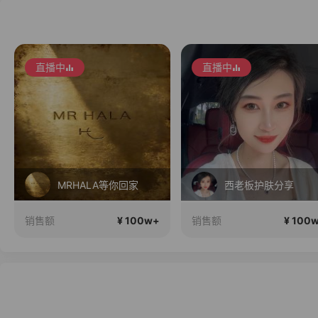
直播中
直播中
西老板护肤分享
韩国黑科技
¥ 100w+
¥ 100
销售额
销售额