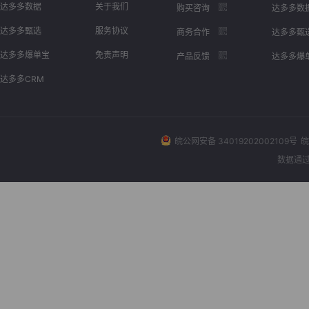
达多多数据
关于我们
购买咨询
达多多数
达多多甄选
服务协议
商务合作
达多多甄
达多多爆单宝
免责声明
产品反馈
达多多爆
达多多CRM
皖公网安备 34019202002109号
皖
数据通