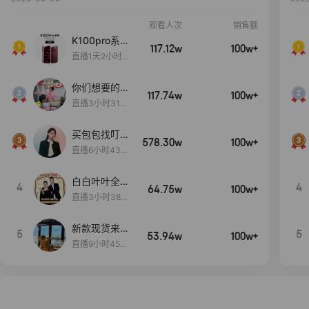
观看人次
销售额
K100pro系列
117.12w
100w+
新品预约中~
直播1天2小时5
分3秒
你们想要的
117.74w
100w+
包！终于来
直播3小时31分
了！包你满
30秒
意！
买包包找叮
578.30w
100w+
当,一折购！
直播6小时43分
2秒
白白叶叶全品
4
4
64.75w
100w+
类好物补贴节
直播3小时38分
~
57秒
新款现货来了
5
5
53.94w
100w+
～
直播9小时45分
2秒