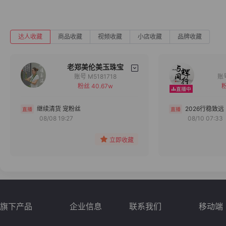
达人收藏
商品收藏
视频收藏
小店收藏
品牌收藏
老郑美伦美玉珠宝
账号 M5181718
粉丝 40.67w
粉
备注
分组
继续清货 宠粉丝
2026行稳致远
08/08 19:27
08/10 07:33
收藏
立即收藏
旗下产品
企业信息
联系我们
移动端