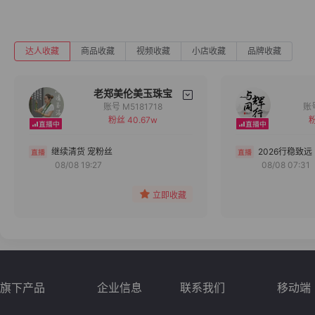
达人收藏
商品收藏
视频收藏
小店收藏
品牌收藏
老郑美伦美玉珠宝
账号 M5181718
粉丝 40.67w
粉
备注
分组
继续清货 宠粉丝
2026行稳致远
08/08 19:27
08/08 07:31
收藏
立即收藏
旗下产品
企业信息
联系我们
移动端