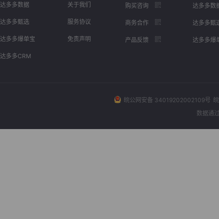
达多多数据
关于我们
购买咨询
达多多数
达多多甄选
服务协议
商务合作
达多多甄
达多多爆单宝
免责声明
产品反馈
达多多爆
达多多CRM
皖公网安备 34019202002109号
皖
数据通