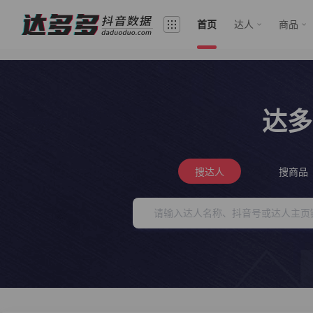
首页
达人
商品
达多
搜达人
搜商品