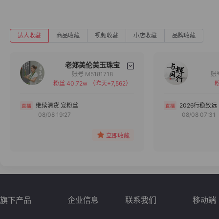
达人收藏
商品收藏
视频收藏
小店收藏
品牌收藏
老郑美伦美玉珠宝
账号 M5181718
粉丝 40.72w
（昨天+7,562）
粉
备注
分组
继续清货 宠粉丝
2026行稳致远
08/08 19:27
08/08 07:31
收藏
立即收藏
旗下产品
企业信息
联系我们
移动端