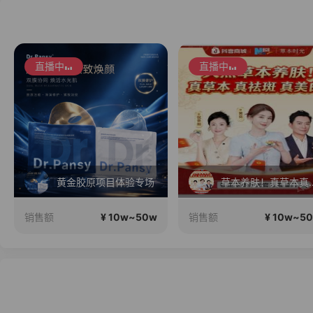
直播中
直播中
黄金胶原项目体验专场
草本养肤！真草
¥ 10w~50w
¥ 10w~5
销售额
销售额