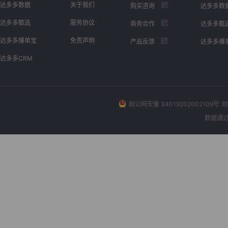
达多多数据
关于我们
购买咨询
达多多数
达多多甄选
服务协议
商务合作
达多多甄
达多多爆单宝
免责声明
产品反馈
达多多爆
达多多CRM
皖公网安备 34019202002109号
皖
数据通