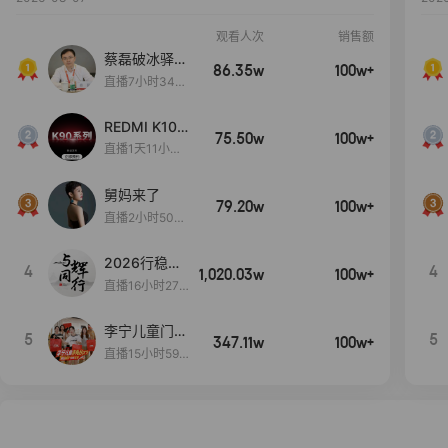
观看人次
销售额
蔡磊破冰驿站
86.35w
100w+
直播间好物分
直播7小时34分
享
3秒
REDMI K100
75.50w
100w+
Pro系列新品
直播1天11小时9
手机预约开
分1秒
启！
舅妈来了
79.20w
100w+
直播2小时50分
53秒
2026行稳致
4
4
1,020.03w
100w+
远
直播16小时27
分18秒
李宁儿童门店
5
5
347.11w
100w+
爆款赤兔8pr
直播15小时59
o终于有货
分52秒
了，全网销冠
刷新历史底价