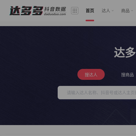
首页
达人
商品
达多
搜达人
搜商品