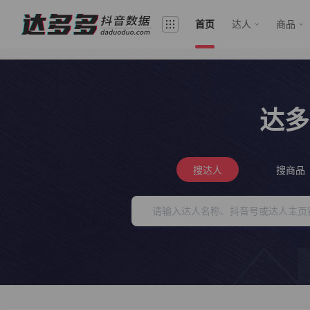
首页
达人
商品
达多
搜达人
搜商品