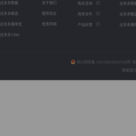
达多多数据
关于我们
购买咨询
达多多数
达多多甄选
服务协议
商务合作
达多多甄
达多多爆单宝
免责声明
产品反馈
达多多爆
达多多CRM
皖公网安备 34019202002109号
皖
数据通