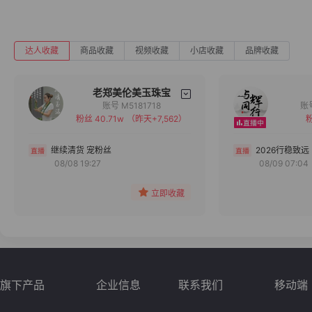
达人收藏
商品收藏
视频收藏
小店收藏
品牌收藏
老郑美伦美玉珠宝
账号 M5181718
粉丝 40.71w
（昨天+7,562）
粉
备注
分组
继续清货 宠粉丝
2026行稳致远
08/08 19:27
08/09 07:04
收藏
立即收藏
旗下产品
企业信息
联系我们
移动端