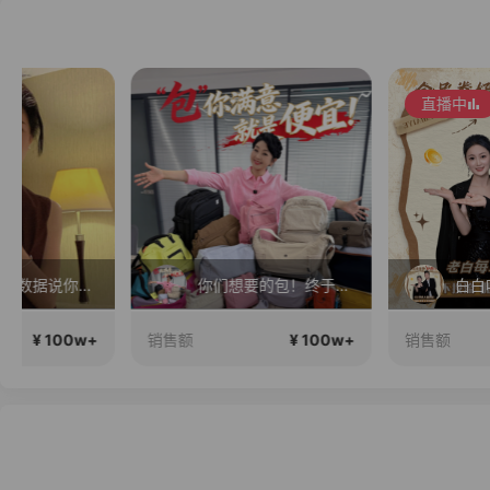
直播中
你们想要的包！终于来了！包你满意！
白白叶叶全品
¥ 100w+
¥ 100
销售额
销售额