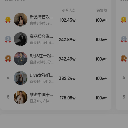
观看人次
销售额
新品牌首次大
102.43w
100w+
上新
直播8小时59分
7秒
高品质会说
242.89w
100w+
话….
直播15小时14
分50秒
8月8在一起
942.49w
100w+
生日献礼盛典
直播9小时6分1
2秒
Diva女孩们集
4
4
382.24w
100w+
合啦~意大利
直播16小时12
料特产来啦！
分
维密中国十周
5
5
175.08w
100w+
年 与你如此
直播16小时48
闪耀 抖音超
分34秒
级品牌日