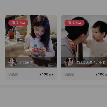
直播中
直播中
新款来啦
你已经错过了
¥ 100w+
¥ 100
销售额
销售额