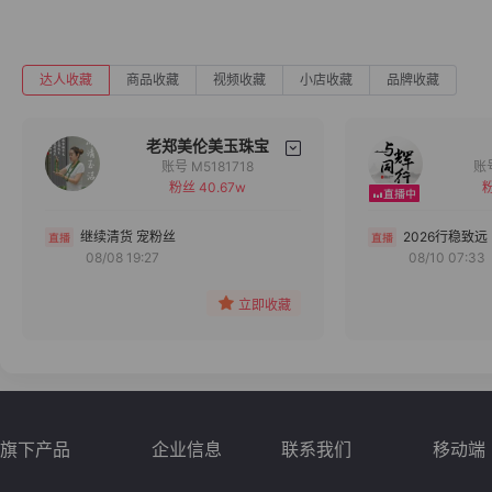
达人收藏
商品收藏
视频收藏
小店收藏
品牌收藏
老郑美伦美玉珠宝
账号 M5181718
粉丝 40.67w
粉
备注
分组
继续清货 宠粉丝
2026行稳致远
08/08 19:27
08/10 07:33
收藏
立即收藏
旗下产品
企业信息
联系我们
移动端