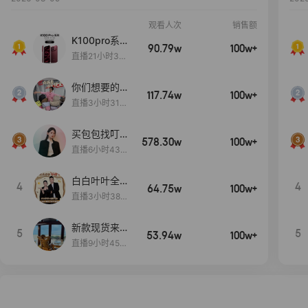
观看人次
销售额
K100pro系列
90.79w
100w+
新品预约中~
直播21小时39
分7秒
你们想要的
117.74w
100w+
包！终于来
直播3小时31分
了！包你满
30秒
意！
买包包找叮
578.30w
100w+
当,一折购！
直播6小时43分
2秒
白白叶叶全品
4
4
64.75w
100w+
类好物补贴节
直播3小时38分
~
57秒
新款现货来了
5
5
53.94w
100w+
～
直播9小时45分
2秒