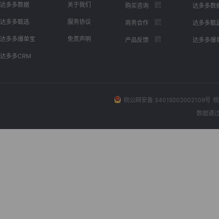
达多多数据
关于我们
购买咨询
达多多数
达多多甄选
服务协议
商务合作
达多多甄
达多多爆单宝
免责声明
产品反馈
达多多爆
达多多CRM
皖公网安备 34019202002109号
皖
数据通