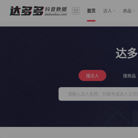
首页
达人
商品
达多
搜达人
搜商品