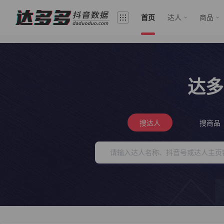
首页
达人
商品
达多
搜达人
搜商品