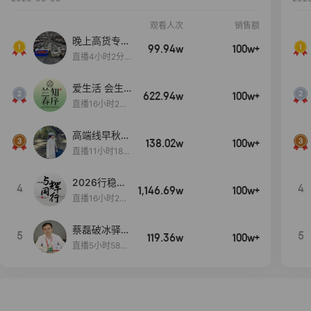
观看人次
销售额
晚上高货专场
99.94w
100w+
大放漏
直播4小时2分5
8秒
爱生活 会生
622.94w
100w+
活
直播16小时24
分31秒
高端线早秋现
138.02w
100w+
货首发
直播11小时18分
50秒
2026行稳致
4
4
1,146.69w
100w+
远
直播16小时20
分34秒
蔡磊破冰驿站
5
5
119.36w
100w+
直播间好物分
直播5小时58分
享
23秒