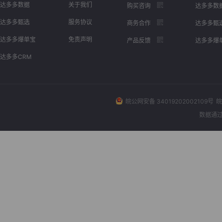
达多多数据
关于我们
购买咨询
达多多数
达多多甄选
服务协议
商务合作
达多多甄
达多多爆单宝
免责声明
产品反馈
达多多爆
达多多CRM
皖公网安备 34019202002109号
皖
数据通