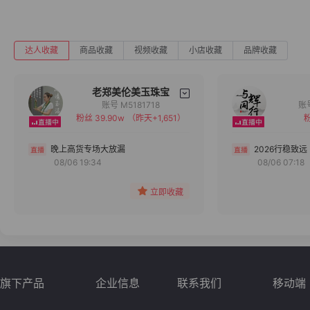
达人收藏
商品收藏
视频收藏
小店收藏
品牌收藏
老郑美伦美玉珠宝
账号 M5181718
粉丝 39.90w
（昨天+1,651）
粉
备注
分组
晚上高货专场大放漏
2026行稳致远
08/06 19:34
08/06 07:18
收藏
立即收藏
旗下产品
企业信息
联系我们
移动端