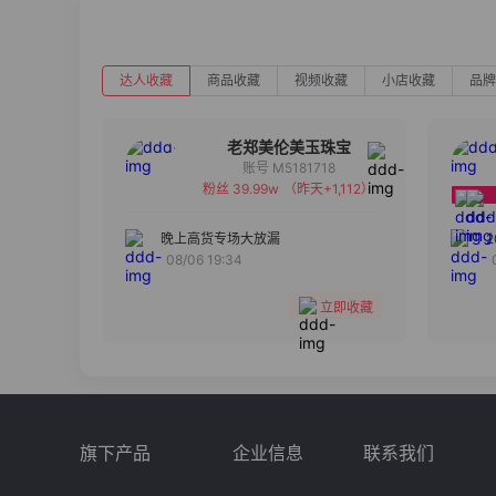
达人收藏
商品收藏
视频收藏
小店收藏
品牌
老郑美伦美玉珠宝
账号 M5181718
粉丝 39.99w
（昨天+1,112）
备注
分组
晚上高货专场大放漏
08/06 19:34
收藏
立即收藏
旗下产品
企业信息
联系我们