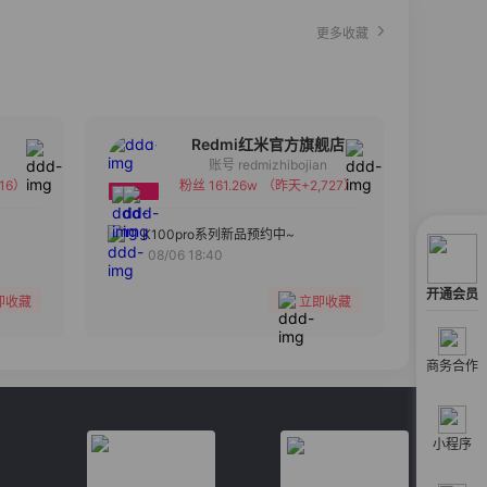
更多收藏
Redmi红米官方旗舰店
账号 redmizhibojian
16）
粉丝 161.26w
（昨天+2,727）
备注
分组
K100pro系列新品预约中~
08/06 18:40
收藏
开通会员
即收藏
立即收藏
商务合作
小程序