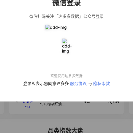
微信登录
佣金
热推达人
微信扫码关注「达多多数据」公众号登录
【净浮生】油污
28%
5,271
净厨房油烟机去
重油污去油王污
渍清洁剂油烟净
清洗剂
公仔牌顽渍净洗
20%
5,149
衣粉轻松搓洗去
污渍除菌除螨3倍
洁净去渍家用去
黄
一品欢【10包鲜
10%
4,321
凉皮】红油麻酱
鲜凉皮现做现发
免煮开袋即食劲
欢迎使用达多多数据
道爽口
艾草抽绳式免撕
4
50%
4,154
登录即表示您同意达多多
服务协议
与
隐私条款
垃圾袋大号特厚
自动收口厨房家
用宿舍不脏手实
惠装
麦醉侠 湿凉皮7袋
5
5%
3,709
*310g/袋红油麻
酱凉皮开袋即食
现做现发
品类指数大盘