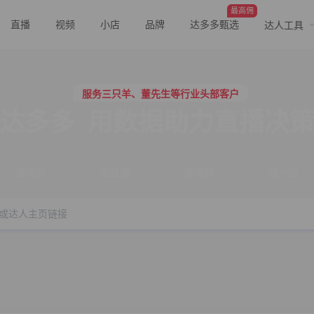
最高佣
直播
视频
小店
品牌
达多多甄选
达人工具
行业价格屠夫，年卡会员低至798/年
服务三只羊、董先生等行业头部客户
行业价格屠夫，年卡会员低至798/年
达多多
用数据助力直播决
服务三只羊、董先生等行业头部客户
搜商品
搜直播
搜视频
搜小店