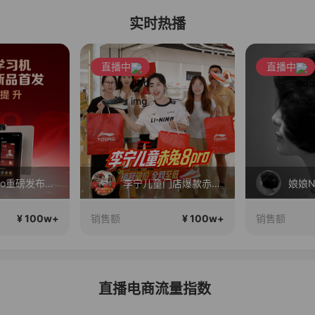
实时热播
直播中
直播中
新品X5Pro重磅发布！性能大提升！首发补贴还送千元好礼！
李宁儿童门店爆款赤兔8pro终于有货了，全网销冠刷新历史底价
娘娘
¥ 100w+
¥ 100w+
销售额
销售额
直播电商流量指数