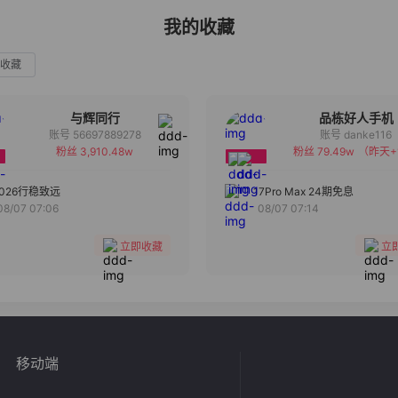
我的收藏
收藏
与辉同行
品栋好人手机
账号 56697889278
账号 danke116
粉丝 3,910.48w
粉丝 79.49w
（昨天+
备注
备注
分组
分组
2026行稳致远
17Pro Max 24期免息
08/07 07:06
08/07 07:14
收藏
收藏
立即收藏
立
移动端