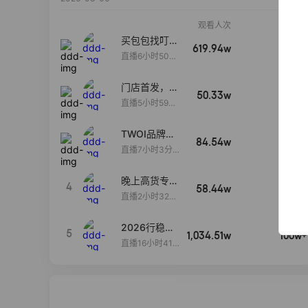
观看人次
销售额
买包包找叮
619.94w
100w+
当,一折购！
直播6小时50分
17秒
门店首发，秋
50.33w
100w+
款大上新！！
直播5小时59分
26秒
TWOI品牌直
84.54w
100w+
播间新款上
直播7小时3分5
新！！！
9秒
晚上高货专场
4
58.44w
100w+
大放漏
直播2小时32分
42秒
2026行稳致
5
1,034.51w
100w+
远
直播16小时41
分3秒