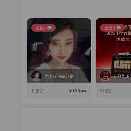
直播中
直播中
 24期免息
西老板护肤分享
¥ 100w+
¥ 100w+
销售额
销售额