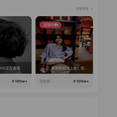
完整榜单
直播中
直播中
NNS正在直播
早秋新款大上新！现现在仓！
聊
¥ 100w+
¥ 100w+
销售额
销售额