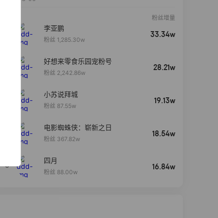
粉丝增量
李亚鹏
33.34w
粉丝 1,285.30w
好想来零食乐园宠粉号
28.21w
粉丝 2,242.86w
小苏说拜城
19.13w
粉丝 87.55w
电影蜘蛛侠：崭新之日
4
18.54w
粉丝 367.82w
四月
5
16.84w
粉丝 88.00w