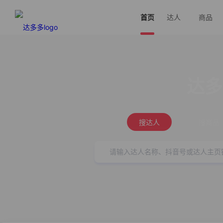
首页
达人
商品
达多
搜达人
搜商品