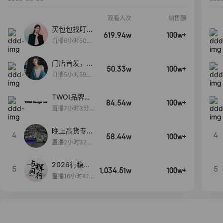
观看人次
销售额
买包包找叮
619.94w
100w+
当,一折购！
直播6小时50分
17秒
门店首发，秋
50.33w
100w+
款大上新！！
直播5小时59分
26秒
TWOI品牌直
84.54w
100w+
播间新款上
直播7小时3分5
新！！！
9秒
晚上高货专场
4
4
58.44w
100w+
大放漏
直播2小时32分
42秒
2026行稳致
5
5
1,034.51w
100w+
远
直播16小时41
分3秒