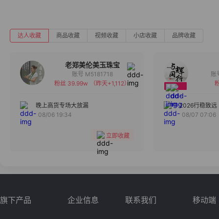
达人收藏
商品收藏
视频收藏
小店收藏
品牌收藏
老郑美伦美玉珠宝
账号 M5181718
粉丝 39.99w
（昨天+1,112）
粉
备注
分组
晚上高货专场大放漏
2026行稳致远
08/06 19:34
08/07 07:06
收藏
立即收藏
旗下产品
企业信息
联系我们
移动端