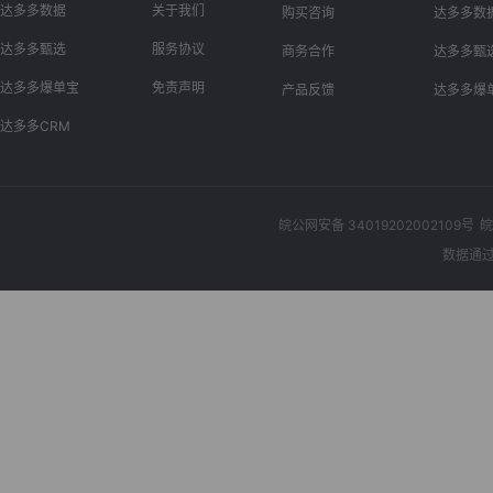
达多多数据
关于我们
购买咨询
达多多数
达多多甄选
服务协议
商务合作
达多多甄
达多多爆单宝
免责声明
产品反馈
达多多爆
达多多CRM
皖公网安备 34019202002109号
皖
数据通