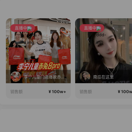
直播中
直播中
李宁儿童门店爆款赤兔8pro终于有货了，全网销冠刷新历史底价
南瓜在这里
¥ 100w+
¥ 100
销售额
销售额