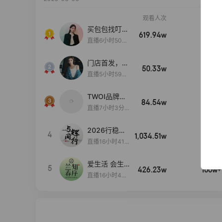
观看人次
销售额
买包包找叮
619.94w
100w+
当,一折购！
直播6小时50分
17秒
门店首发，秋
50.33w
100w+
款大上新！！
直播5小时59分
26秒
TWOI品牌直
84.54w
100w+
播间新款上
直播7小时3分5
新！！！
9秒
2026行稳致
4
1,034.51w
100w+
远
直播16小时41
分3秒
爱生活 会生
5
426.23w
100w+
活
直播16小时45
分48秒