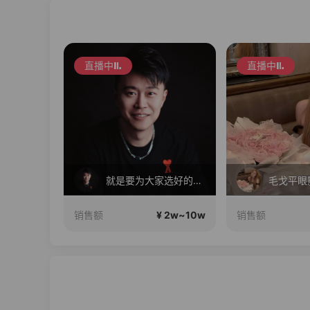
直播中
直播中
小發喵新款上新 17居居
就是要为大家选好的产品！做好的价格，不随波逐流！加油！
10w~50w
¥ 2w~10w
销售额
销售额