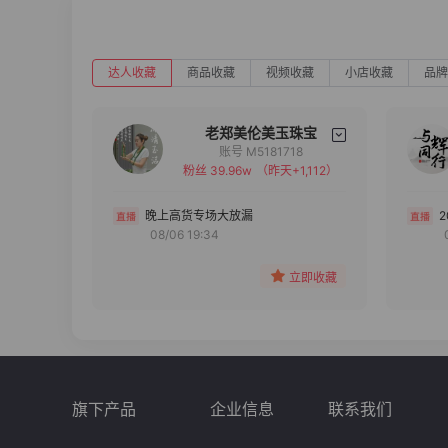
达人收藏
商品收藏
视频收藏
小店收藏
品牌
老郑美伦美玉珠宝
账号 M5181718
粉丝 39.96w
（昨天+1,112）
备注
分组
晚上高货专场大放漏
08/06 19:34
收藏
立即收藏
旗下产品
企业信息
联系我们