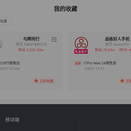
我的收藏
收藏
与辉同行
品栋好人手机
账号 56697889278
账号 danke116
粉丝 3,910.48w
粉丝 79.54w
（昨天+4
备注
备注
分组
分组
2026行稳致远
17Pro Max 24期免息
08/07 07:06
08/07 17:31
收藏
收藏
立即收藏
立
移动端