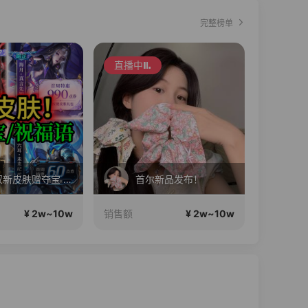
完整榜单
直播中
直播中
澜无双新皮肤赠夺宝 海月\守约\六耳新皮肤赠祝福语 苏打锋王者小店
首尔新品发布！
¥ 2w~10w
¥ 2w~10w
销售额
销售额