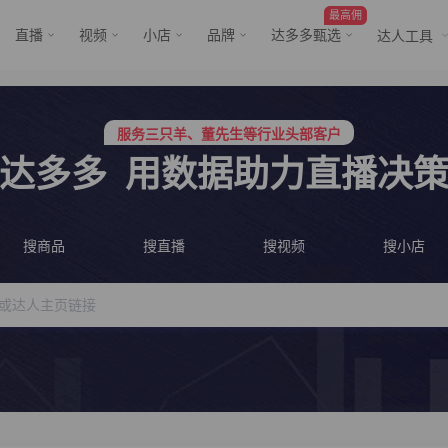
最高佣
直播
视频
小店
品牌
达多多甄选
达人工具
服务三只羊、董先生等行业头部客户
行业价格屠夫，年卡会员低至798/年
服务三只羊、董先生等行业头部客户
达多多
用数据助力直播决
行业价格屠夫，年卡会员低至798/年
搜商品
搜直播
搜视频
搜小店