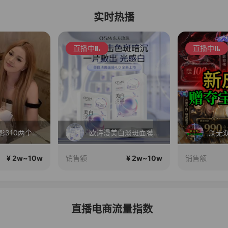
实时热播
直播中
直播中
毛戈平眼影310两个正装！
欧诗漫美白淡斑面膜4.0新品上市！限时拍1发20件，1片焕亮 7天淡斑
¥ 2w~10w
¥ 2w~10w
销售额
销售额
直播电商流量指数