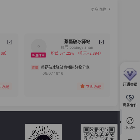
更多收藏
蔡磊破冰驿站
账号 pobingyizhan
69）
粉丝 574.22w
（昨天+2,894）
备注
分组
蔡磊破冰驿站直播间好物分享
08/07 18:16
收藏
开通会员
即收藏
立即收藏
商务合作
小程序