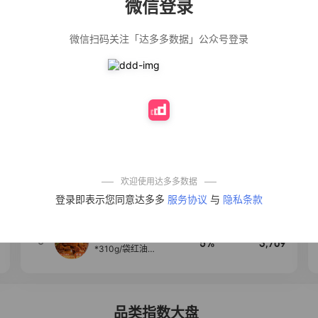
微信登录
佣金
热推达人
微信扫码关注「达多多数据」公众号登录
【净浮生】油污
28%
5,271
净厨房油烟机去
重油污去油王污
渍清洁剂油烟净
清洗剂
公仔牌顽渍净洗
20%
5,149
衣粉轻松搓洗去
污渍除菌除螨3倍
洁净去渍家用去
黄
一品欢【10包鲜
10%
4,321
凉皮】红油麻酱
鲜凉皮现做现发
免煮开袋即食劲
欢迎使用达多多数据
道爽口
艾草抽绳式免撕
4
50%
4,154
登录即表示您同意达多多
服务协议
与
隐私条款
垃圾袋大号特厚
自动收口厨房家
用宿舍不脏手实
惠装
麦醉侠 湿凉皮7袋
5
5%
3,709
*310g/袋红油麻
酱凉皮开袋即食
现做现发
品类指数大盘