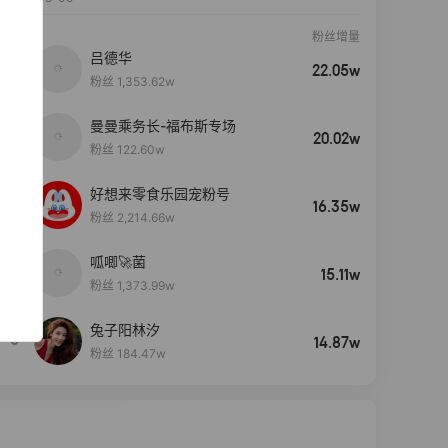
粉丝增量
吕德华
22.05w
粉丝 1,353.62w
曼曼乘务长-福布斯专场
20.02w
粉丝 122.60w
好想来零食乐园宠粉号
16.35w
粉丝 2,214.66w
呱唧🚀菌
4
15.11w
粉丝 1,373.99w
兔子阳林汐
5
14.87w
粉丝 184.47w