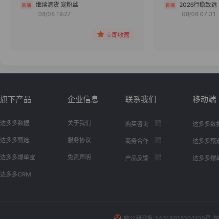
分组
继续清货 宠粉丝
2026行稳致远
08/08 19:27
08/08 07:31
收藏
立即收藏
旗下产品
企业信息
联系我们
移动端
达多多数据
关于我们
购买咨询
达多多数
达多多甄选
服务协议
商务合作
达多多甄
达多多爆单宝
免责声明
产品反馈
达多多爆
达多多CRM
皖公网安备 34019202002109号
皖