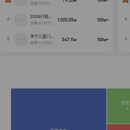
79.20w
100w+
直播2小时50分
53秒
2026行稳致
4
4
1,020.03w
100w+
远
直播16小时27
分18秒
李宁儿童门店
5
5
347.11w
100w+
爆款赤兔8pr
直播15小时59
o终于有货
分52秒
了，全网销冠
刷新历史底价