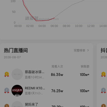
热门直播间
抖
完整榜单
2026-08-07
202
观看人次
销售额
蔡磊破冰驿站
86.35w
100w+
直播间好物分
直播7小时34分
享
3秒
REDMI K100
76.25w
100w+
Pro系列新品
直播1天11小时5
手机预约开
9分54秒
启！
舅妈来了