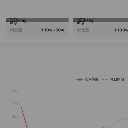
佟璐vs杨绍杰
法国品牌玻色因
直播中
¥ 100w+
¥ 100
销售额
销售额