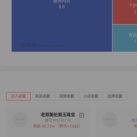
达人收藏
商品收藏
视频收藏
小店收藏
品牌收藏
老郑美伦美玉珠宝
账号 M5181718
粉丝 40.72w
（昨天+7,562）
粉
备注