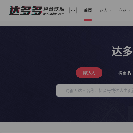
首页
达人
商品
达多
搜达人
搜商品