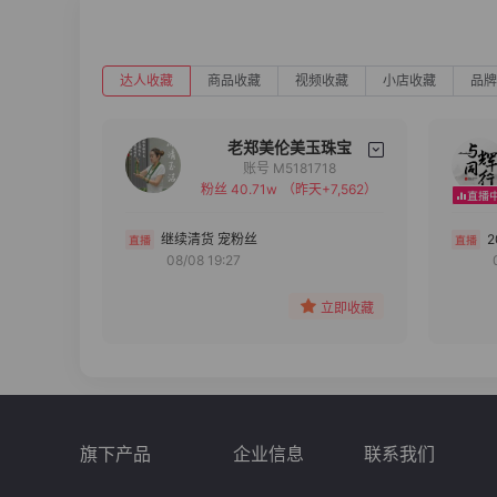
达人收藏
商品收藏
视频收藏
小店收藏
品牌
老郑美伦美玉珠宝
账号 M5181718
粉丝 40.71w
（昨天+7,562）
备注
分组
继续清货 宠粉丝
08/08 19:27
收藏
立即收藏
旗下产品
企业信息
联系我们