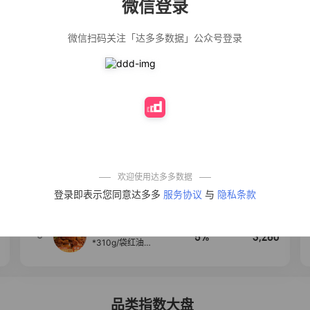
微信登录
佣金
热推达人
微信扫码关注「达多多数据」公众号登录
公仔牌顽渍净洗
20%
4,906
衣粉轻松搓洗去
污渍除菌除螨3倍
洁净去渍家用去
黄
【净浮生】油污
28%
4,849
净厨房油烟机去
重油污去油王污
渍清洁剂油烟净
清洗剂
一品欢【10包鲜
10%
4,294
凉皮】红油麻酱
鲜凉皮现做现发
免煮开袋即食劲
欢迎使用达多多数据
道爽口
【爆款推荐】力
4
12%
3,530
登录即表示您同意达多多
服务协议
与
隐私条款
士依兰香沐浴露
持久留香经典幽
莲家庭装官方正
品
麦醉侠 湿凉皮7袋
5
5%
3,260
*310g/袋红油麻
酱凉皮开袋即食
现做现发
品类指数大盘