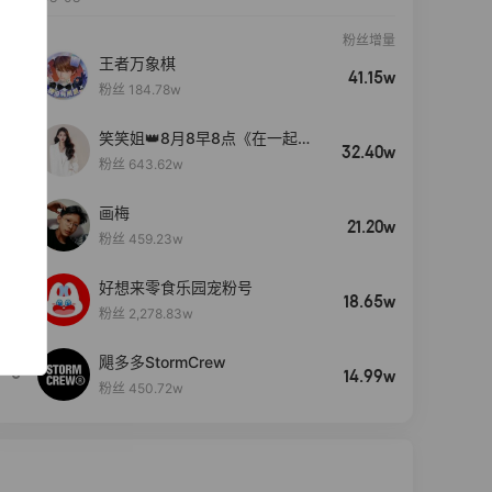
粉丝增量
王者万象棋
41.15w
粉丝 184.78w
笑笑姐👑8月8早8点《在一起》
32.40w
生日盛典
粉丝 643.62w
画梅
21.20w
粉丝 459.23w
好想来零食乐园宠粉号
4
18.65w
粉丝 2,278.83w
飓多多StormCrew
5
14.99w
粉丝 450.72w