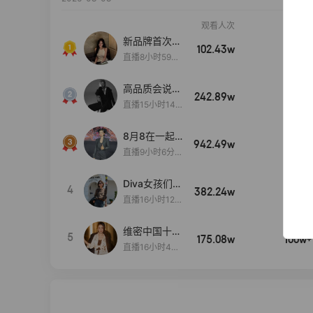
观看人次
销售额
新品牌首次大
102.43w
100w+
上新
直播8小时59分
7秒
高品质会说
242.89w
100w+
话….
直播15小时14
分50秒
8月8在一起
942.49w
100w+
生日献礼盛典
直播9小时6分1
2秒
Diva女孩们集
4
382.24w
100w+
合啦~意大利
直播16小时12
料特产来啦！
分
维密中国十周
5
175.08w
100w+
年 与你如此
直播16小时48
闪耀 抖音超
分34秒
级品牌日