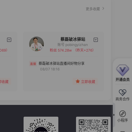
更多收藏
蔡磊破冰驿站
账号 pobingyizhan
069）
粉丝 574.28w
（昨天+276）
备注
分组
蔡磊破冰驿站直播间好物分享
08/07 18:16
收藏
开通会员
即收藏
立即收藏
商务合作
小程序