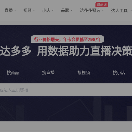
最高佣
直播
视频
小店
品牌
达多多甄选
达人工具
服务三只羊、董先生等行业头部客户
行业价格屠夫，年卡会员低至798/年
服务三只羊、董先生等行业头部客户
达多多
用数据助力直播决
行业价格屠夫，年卡会员低至798/年
搜商品
搜直播
搜视频
搜小店