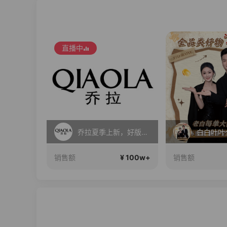
乔拉夏季上新，好版型更显瘦
白白叶叶全品类好物补贴节~
大上新
¥ 100w+
¥ 100w+
销售额
销售额