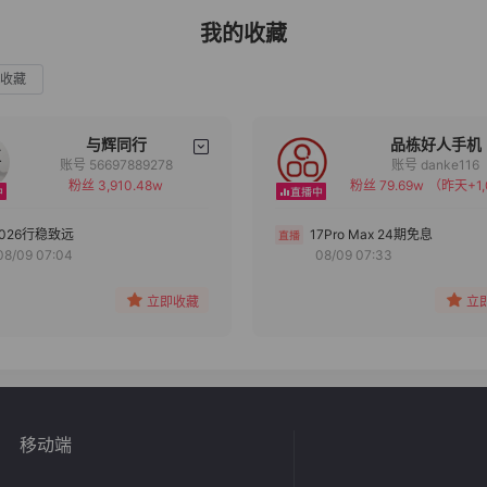
我的收藏
收藏
与辉同行
品栋好人手机
账号 56697889278
账号 danke116
粉丝 3,910.48w
粉丝 79.69w
（昨天+1,
备注
备注
分组
分组
2026行稳致远
17Pro Max 24期免息
08/09 07:04
08/09 07:33
收藏
收藏
立即收藏
立
移动端