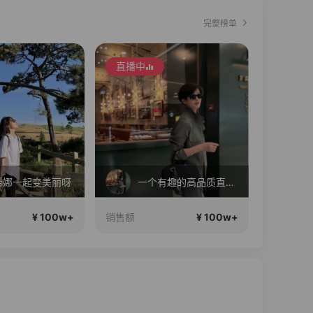
完整榜单
直播中
直播
一个有趣的高品质直播间~
赫拉奥秘六周年粉丝节！
¥ 100w+
¥ 100w+
销售额
销售额