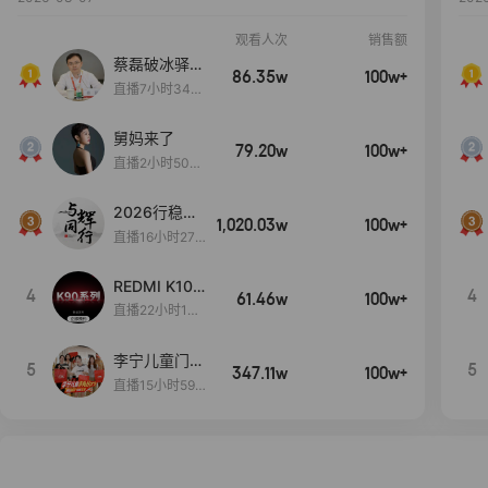
观看人次
销售额
蔡磊破冰驿站
86.35w
100w+
直播间好物分
直播7小时34分
享
3秒
舅妈来了
79.20w
100w+
直播2小时50分
53秒
2026行稳致
1,020.03w
100w+
远
直播16小时27
分18秒
REDMI K100
4
4
61.46w
100w+
Pro系列新品
直播22小时13
手机预约开
分34秒
启！
李宁儿童门店
5
5
347.11w
100w+
爆款赤兔8pr
直播15小时59
o终于有货
分52秒
了，全网销冠
刷新历史底价