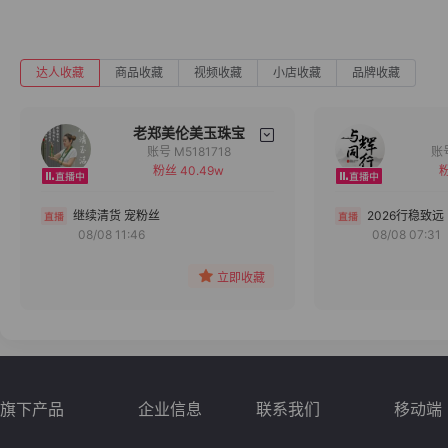
达人收藏
商品收藏
视频收藏
小店收藏
品牌收藏
老郑美伦美玉珠宝
账号 M5181718
粉丝 40.49w
粉
备注
分组
继续清货 宠粉丝
2026行稳致远
08/08 11:46
08/08 07:31
收藏
立即收藏
旗下产品
企业信息
联系我们
移动端