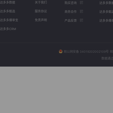
达多多数据
关于我们
购买咨询
达多多数
达多多甄选
服务协议
商务合作
达多多甄
达多多爆单宝
免责声明
产品反馈
达多多爆
达多多CRM
皖公网安备 34019202002109号
皖
数据通