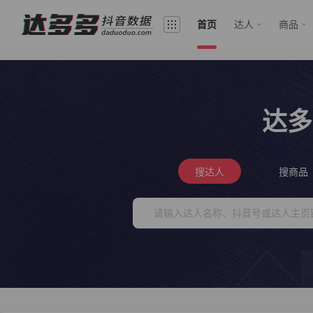
首页
达人
商品
达多
搜达人
搜商品