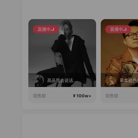
直播中
直播中
分享
高品质会说话….
¥ 100w+
¥ 100w+
销售额
销售额