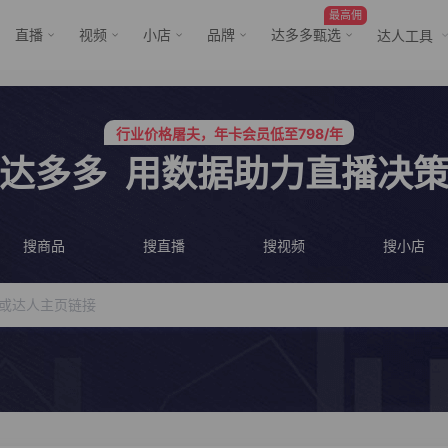
最高佣
直播
视频
小店
品牌
达多多甄选
达人工具
服务三只羊、董先生等行业头部客户
行业价格屠夫，年卡会员低至798/年
服务三只羊、董先生等行业头部客户
行业价格屠夫，年卡会员低至798/年
达多多
用数据助力直播决
搜商品
搜直播
搜视频
搜小店