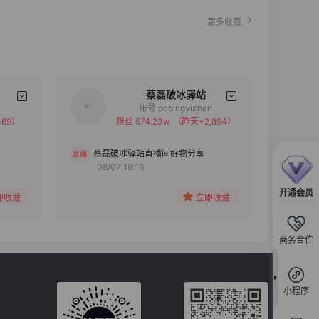
更多收藏
蔡磊破冰驿站
账号 pobingyizhan
69）
粉丝 574.23w
（昨天+2,894）
备注
分组
蔡磊破冰驿站直播间好物分享
08/07 18:16
收藏
开通会员
即收藏
立即收藏
商务合作
小程序