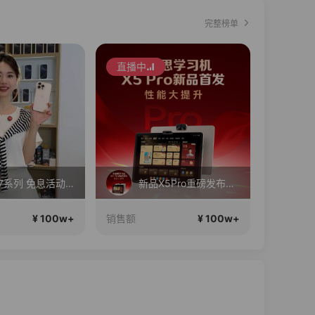
完整榜单
直播中
直播中
苹果17系列 免息活动开始啦！
新品X5Pro重磅发布！性能大提升！首发补贴还送千元好礼！
¥ 100w+
¥ 100w+
销售额
销售额