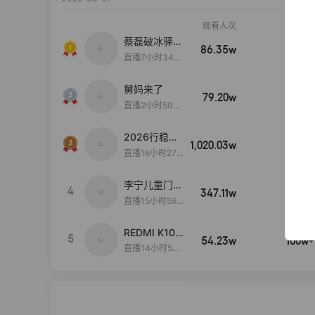
观看人次
销售额
蔡磊破冰驿站
86.35w
100w+
直播间好物分
直播7小时34分
享
3秒
舅妈来了
79.20w
100w+
直播2小时50分
53秒
2026行稳致
1,020.03w
100w+
远
直播16小时27
分18秒
李宁儿童门店
4
347.11w
100w+
爆款赤兔8pr
直播15小时59
o终于有货
分52秒
了，全网销冠
REDMI K100
5
刷新历史底价
54.23w
100w+
Pro系列新品
直播14小时59
手机预约开
分57秒
启！