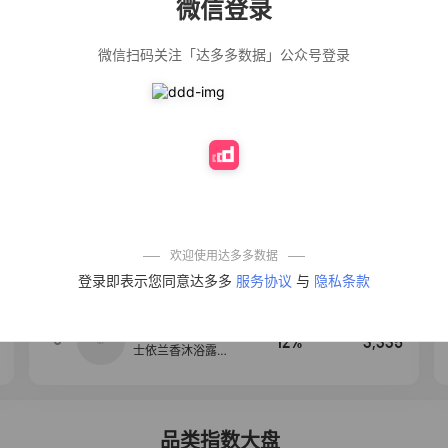
微信登录
佣金
热推达人
微信扫码关注「达多多数据」公众号登录
公仔牌顽渍净洗
20%
5,034
衣粉轻松搓洗去
污渍除菌除螨3倍
洁净去渍家用去
黄
【净浮生】油污
28%
5,031
净厨房油烟机去
重油污去油王污
渍清洁剂油烟净
清洗剂
一品欢【10包鲜
10%
4,241
凉皮】红油麻酱
鲜凉皮现做现发
免煮开袋即食劲
欢迎使用达多多数据
道爽口
麦醉侠 湿凉皮7袋
4
5%
3,554
登录即表示您同意达多多
服务协议
与
隐私条款
*310g/袋红油麻
酱凉皮开袋即食
现做现发
【爆款推荐】力
5
12%
3,335
士依兰香沐浴露
持久留香经典幽
莲家庭装官方正
品
品类指数大盘