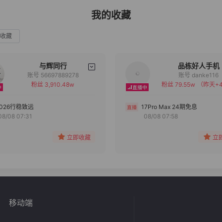
我的收藏
收藏
与辉同行
品栋好人手机
账号 56697889278
账号 danke116
粉丝 3,910.48w
粉丝 79.55w
（昨天+4
备注
备注
分组
分组
2026行稳致远
17Pro Max 24期免息
08/08 07:31
08/08 07:58
收藏
收藏
立即收藏
立
移动端