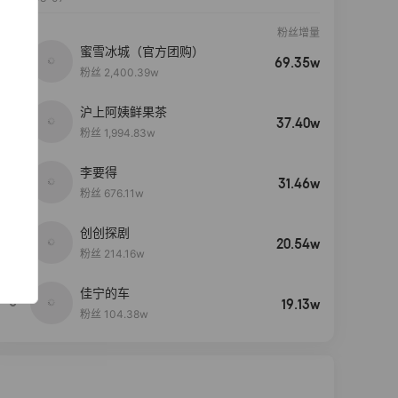
粉丝增量
蜜雪冰城（官方团购）
69.35w
粉丝 2,400.39w
沪上阿姨鲜果茶
37.40w
粉丝 1,994.83w
李要得
31.46w
粉丝 676.11w
创创探剧
4
20.54w
粉丝 214.16w
佳宁的车
5
19.13w
粉丝 104.38w