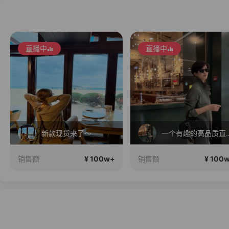
直播中
直播中
新款现货来了～
一个有趣的高
¥ 100w+
¥ 100
销售额
销售额