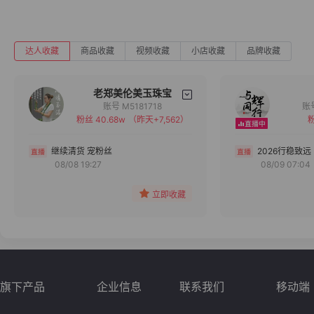
达人收藏
商品收藏
视频收藏
小店收藏
品牌收藏
老郑美伦美玉珠宝
账号 M5181718
粉丝 40.68w
（昨天+7,562）
粉
备注
分组
继续清货 宠粉丝
2026行稳致远
08/08 19:27
08/09 07:04
收藏
立即收藏
旗下产品
企业信息
联系我们
移动端