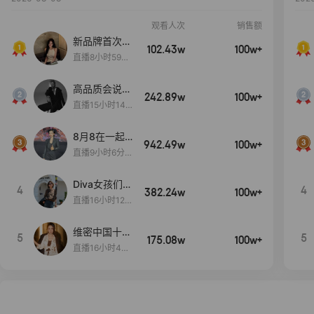
观看人次
销售额
新品牌首次大
102.43w
100w+
上新
直播8小时59分
7秒
高品质会说
242.89w
100w+
话….
直播15小时14
分50秒
8月8在一起
942.49w
100w+
生日献礼盛典
直播9小时6分1
2秒
Diva女孩们集
4
4
382.24w
100w+
合啦~意大利
直播16小时12
料特产来啦！
分
维密中国十周
5
5
175.08w
100w+
年 与你如此
直播16小时48
闪耀 抖音超
分34秒
级品牌日