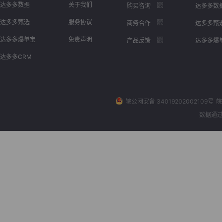
达多多数据
关于我们
购买咨询
达多多数
达多多甄选
服务协议
商务合作
达多多甄
达多多爆单宝
免责声明
产品反馈
达多多爆
达多多CRM
皖公网安备 34019202002109号
皖
数据通