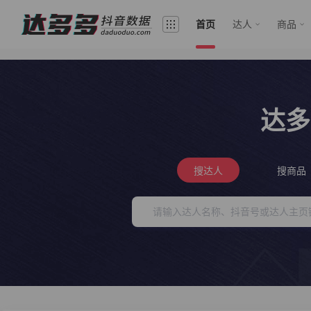
首页
达人
商品
达多
搜达人
搜商品