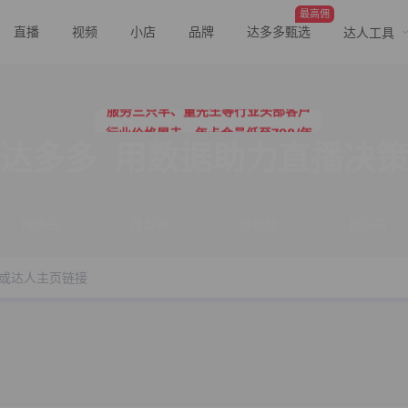
最高佣
直播
视频
小店
品牌
达多多甄选
达人工具
行业价格屠夫，年卡会员低至798/年
服务三只羊、董先生等行业头部客户
行业价格屠夫，年卡会员低至798/年
服务三只羊、董先生等行业头部客户
达多多
用数据助力直播决
搜商品
搜直播
搜视频
搜小店