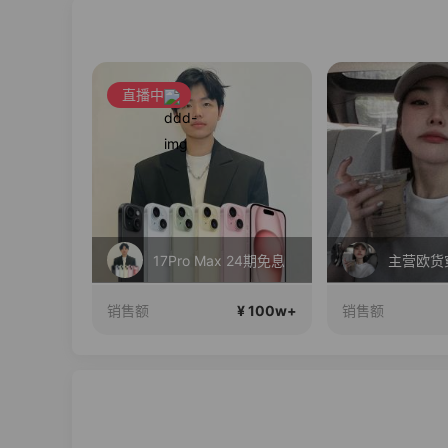
直播中
维密中国十周年 与你如此闪耀 抖音超级品牌日
17Pro Max 24期免息
主营欧货
¥ 100w+
¥ 100w+
销售额
销售额