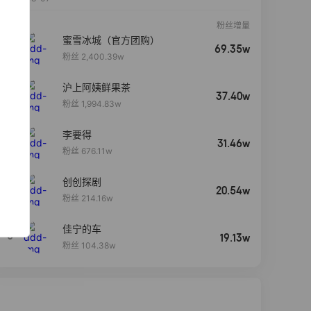
粉丝增量
蜜雪冰城（官方团购）
69.35w
粉丝 2,400.39w
沪上阿姨鲜果茶
37.40w
粉丝 1,994.83w
李要得
31.46w
粉丝 676.11w
创创探剧
4
20.54w
粉丝 214.16w
佳宁的车
5
19.13w
粉丝 104.38w