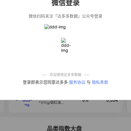
微信登录
佣金
热推达人
微信扫码关注「达多多数据」公众号登录
公仔牌顽渍净洗
20%
5,034
衣粉轻松搓洗去
污渍除菌除螨3倍
洁净去渍家用去
黄
【净浮生】油污
28%
5,031
净厨房油烟机去
重油污去油王污
渍清洁剂油烟净
清洗剂
一品欢【10包鲜
10%
4,241
凉皮】红油麻酱
鲜凉皮现做现发
免煮开袋即食劲
欢迎使用达多多数据
道爽口
艾草抽绳式免撕
4
50%
3,640
登录即表示您同意达多多
服务协议
与
隐私条款
垃圾袋大号特厚
自动收口厨房家
用宿舍不脏手实
惠装
麦醉侠 湿凉皮7袋
5
5%
3,554
*310g/袋红油麻
酱凉皮开袋即食
现做现发
品类指数大盘