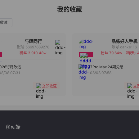
我的收藏
收藏
与辉同行
品栋好人手机
账号 56697889278
账号 danke116
粉丝 3,910.48w
粉丝 79.64w
（昨天+4
备注
备注
分组
分组
2026行稳致远
17Pro Max 24期免息
08/08 07:31
08/08 07:58
收藏
收藏
立即收藏
立
移动端