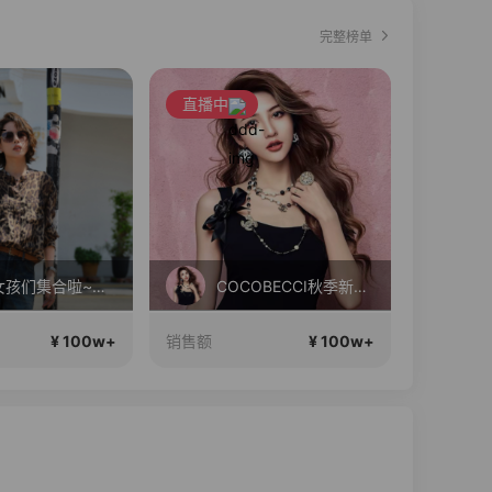
完整榜单
直播中
Diva女孩们集合啦~意大利料特产来啦！
COCOBECCI秋季新款大上新！
¥ 100w+
¥ 100w+
销售额
销售额