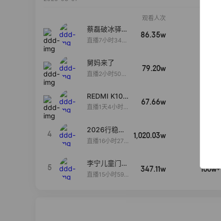
观看人次
销售额
蔡磊破冰驿站
86.35w
100w+
直播间好物分
直播7小时34分
享
3秒
舅妈来了
79.20w
100w+
直播2小时50分
53秒
REDMI K100
67.66w
100w+
Pro系列新品
直播1天4小时1
手机预约开
3分58秒
启！
2026行稳致
4
1,020.03w
100w+
远
直播16小时27
分18秒
李宁儿童门店
5
347.11w
100w+
爆款赤兔8pr
直播15小时59
o终于有货
分52秒
了，全网销冠
刷新历史底价