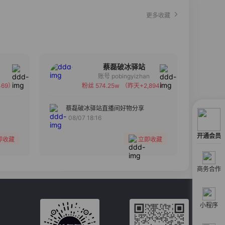
更多收藏
蔡磊破冰驿站
账号 pobingyizhan
69）
粉丝 574.25w
（昨天+2,894）
备注
分组
蔡磊破冰驿站直播间好物分享
08/07 18:16
收藏
开通会员
即收藏
立即收藏
商务合作
小程序