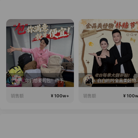
你们想要的包！终于来了！包你满意！
白白叶叶全品
¥ 100w+
¥ 100
销售额
销售额