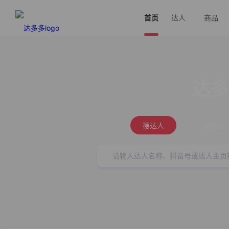
首页
达人
商品
达多
搜达人
搜商品