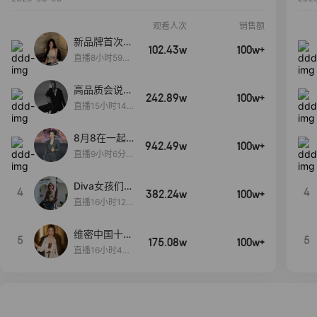
观看人次
销售额
新品牌首次大
102.43w
100w+
上新
直播8小时59分
7秒
高品质会说
242.89w
100w+
话….
直播15小时14
分50秒
8月8在一起
942.49w
100w+
生日献礼盛典
直播9小时6分1
2秒
Diva女孩们集
4
4
382.24w
100w+
合啦~意大利
直播16小时12
料特产来啦！
分
维密中国十周
5
5
175.08w
100w+
年 与你如此
直播16小时48
闪耀 抖音超
分34秒
级品牌日