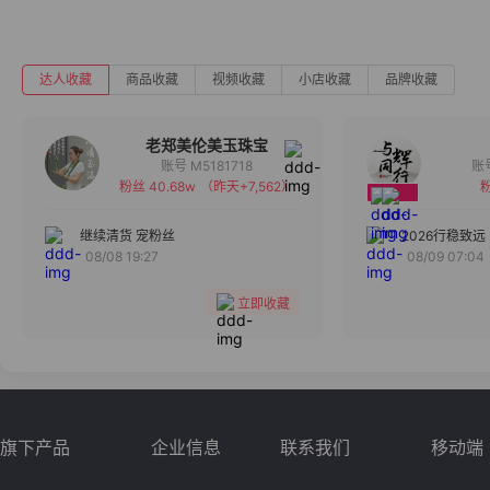
达人收藏
商品收藏
视频收藏
小店收藏
品牌收藏
老郑美伦美玉珠宝
账号 M5181718
粉丝 40.68w
（昨天+7,562）
粉
备注
分组
继续清货 宠粉丝
2026行稳致远
08/08 19:27
08/09 07:04
收藏
立即收藏
旗下产品
企业信息
联系我们
移动端