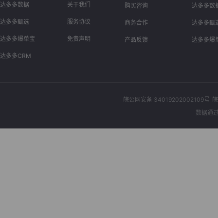
达多多数据
关于我们
购买咨询
达多多数
达多多甄选
服务协议
商务合作
达多多甄
达多多爆单宝
免责声明
产品反馈
达多多爆
达多多CRM
皖公网安备 34019202002109号
皖
数据通