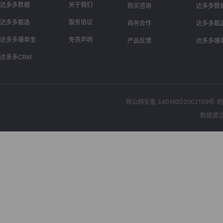
达多多数据
关于我们
购买咨询
达多多数
达多多甄选
服务协议
商务合作
达多多甄
达多多爆单宝
免责声明
产品反馈
达多多爆
达多多CRM
皖公网安备 34019202002109号
皖
数据通