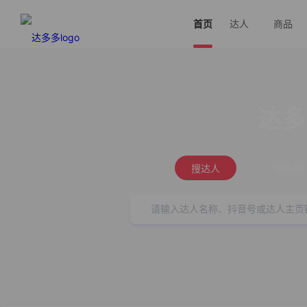
首页
达人
商品
达多
搜达人
搜商品