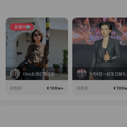
直播中
Diva女孩们集合啦~意大利料特产来啦！
8月
¥ 100w+
¥ 100
销售额
销售额