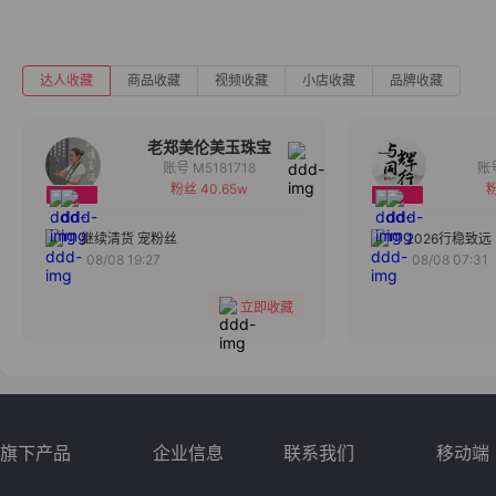
达人收藏
商品收藏
视频收藏
小店收藏
品牌收藏
老郑美伦美玉珠宝
账号 M5181718
粉丝 40.65w
粉
备注
分组
继续清货 宠粉丝
2026行稳致远
08/08 19:27
08/08 07:31
收藏
立即收藏
旗下产品
企业信息
联系我们
移动端