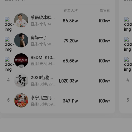
观看人次
销售额
蔡磊破冰驿站
86.35w
100w+
直播间好物分
直播7小时34分
享
3秒
舅妈来了
79.20w
100w+
直播2小时50分
53秒
REDMI K100
65.55w
100w+
Pro系列新品
直播1天2小时5
手机预约开
3分8秒
启！
2026行稳致
4
4
1,020.03w
100w+
远
直播16小时27
分18秒
李宁儿童门店
5
5
347.11w
100w+
爆款赤兔8pr
直播15小时59
o终于有货
分52秒
了，全网销冠
刷新历史底价