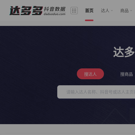
首页
达人
商品
达多
搜达人
搜商品