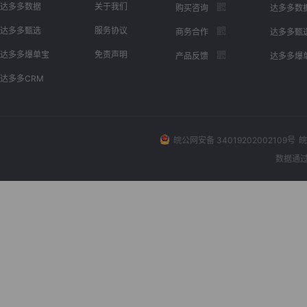
达多多数据
关于我们
购买咨询
达多多数
达多多甄选
服务协议
商务合作
达多多甄
达多多爆单宝
免责声明
产品反馈
达多多爆
达多多CRM
皖公网安备 34019202002109号
皖
数据通