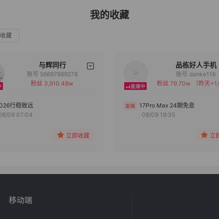
我的收藏
收藏
与辉同行
品栋好人手机
账号 56697889278
账号 danke116
粉丝 3,910.48w
粉丝 79.70w
（昨天+1,
备注
备注
分组
分组
2026行稳致远
17Pro Max 24期免息
08/09 07:04
08/09 19:35
收藏
收藏
立即收藏
立
移动端