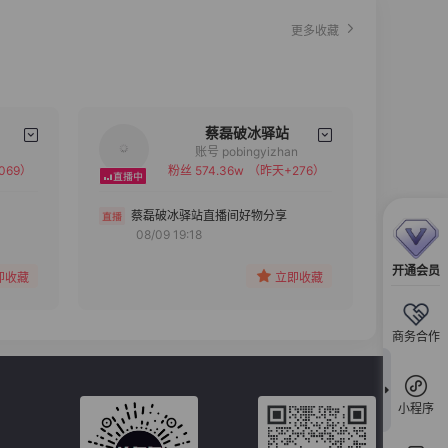
更多收藏
蔡磊破冰驿站
账号 pobingyizhan
069）
粉丝 574.36w
（昨天+276）
备注
分组
蔡磊破冰驿站直播间好物分享
08/09 19:18
收藏
开通会员
即收藏
立即收藏
商务合作
小程序