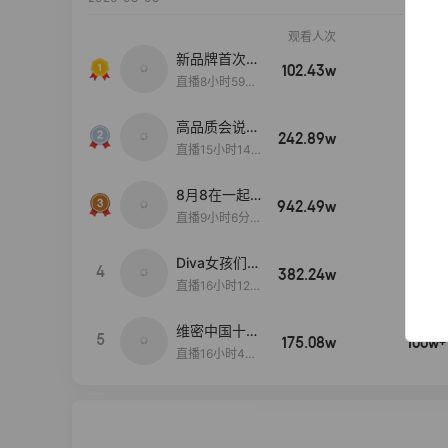
观看人次
销售额
新品牌首次大
102.43w
100w+
上新
直播8小时59分
7秒
高品质会说
242.89w
100w+
话….
直播15小时14
分50秒
8月8在一起
942.49w
100w+
生日献礼盛典
直播9小时6分1
2秒
Diva女孩们集
4
382.24w
100w+
合啦~意大利
直播16小时12
料特产来啦！
分
维密中国十周
5
175.08w
100w+
年 与你如此
直播16小时48
闪耀 抖音超
分34秒
级品牌日