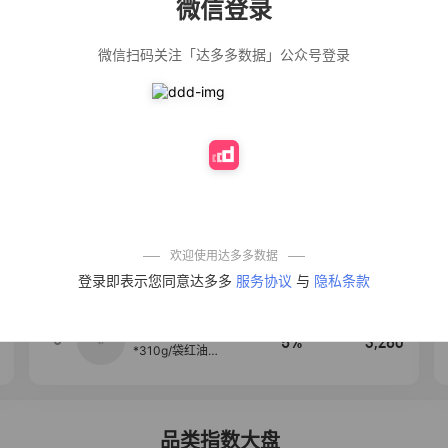
微信登录
佣金
热推达人
微信扫码关注「达多多数据」公众号登录
公仔牌顽渍净洗
20%
4,906
衣粉轻松搓洗去
污渍除菌除螨3倍
洁净去渍家用去
黄
【净浮生】油污
28%
4,849
净厨房油烟机去
重油污去油王污
渍清洁剂油烟净
清洗剂
一品欢【10包鲜
10%
4,294
凉皮】红油麻酱
鲜凉皮现做现发
免煮开袋即食劲
欢迎使用达多多数据
道爽口
【爆款推荐】力
4
12%
3,530
登录即表示您同意达多多
服务协议
与
隐私条款
士依兰香沐浴露
持久留香经典幽
莲家庭装官方正
品
麦醉侠 湿凉皮7袋
5
5%
3,260
*310g/袋红油麻
酱凉皮开袋即食
现做现发
品类指数大盘