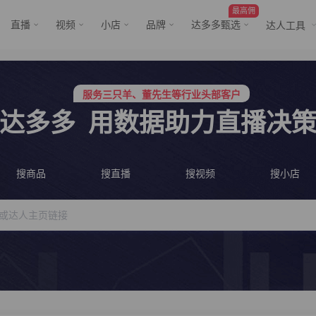
最高佣
直播
视频
小店
品牌
达多多甄选
达人工具
服务三只羊、董先生等行业头部客户
行业价格屠夫，年卡会员低至798/年
服务三只羊、董先生等行业头部客户
行业价格屠夫，年卡会员低至798/年
达多多
用数据助力直播决
搜商品
搜直播
搜视频
搜小店