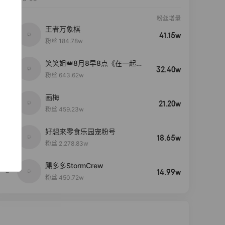
粉丝增量
王者万象棋
41.15w
粉丝 184.78w
笑笑姐👑8月8早8点《在一起》
32.40w
生日盛典
粉丝 643.62w
画梅
21.20w
粉丝 459.23w
好想来零食乐园宠粉号
4
18.65w
粉丝 2,278.83w
飓多多StormCrew
5
14.99w
粉丝 450.72w