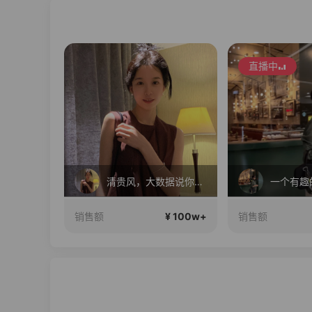
直播中
起变美丽呀
清贵风，大数据说你很有审美
¥ 100w+
¥ 100w+
销售额
销售额