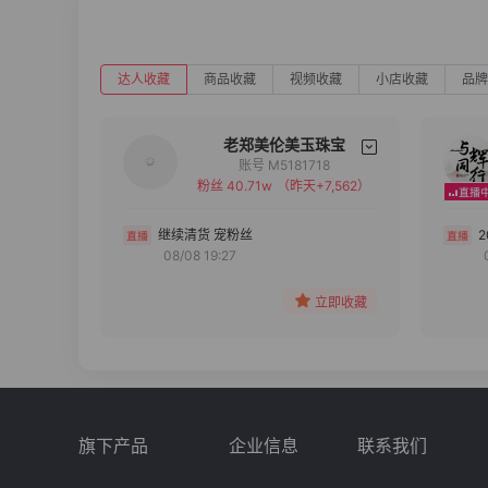
达人收藏
商品收藏
视频收藏
小店收藏
品牌
老郑美伦美玉珠宝
账号 M5181718
粉丝 40.71w
（昨天+7,562）
备注
分组
继续清货 宠粉丝
08/08 19:27
收藏
立即收藏
旗下产品
企业信息
联系我们