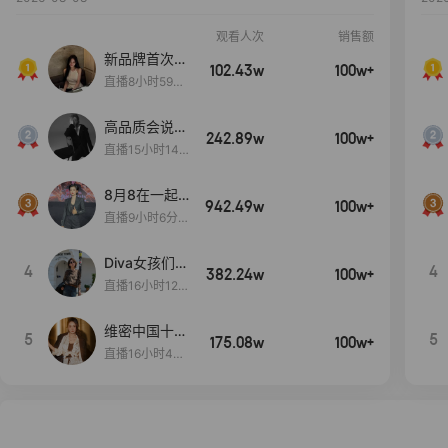
观看人次
销售额
新品牌首次大
102.43w
100w+
上新
直播8小时59分
7秒
高品质会说
242.89w
100w+
话….
直播15小时14
分50秒
8月8在一起
942.49w
100w+
生日献礼盛典
直播9小时6分1
2秒
Diva女孩们集
4
4
382.24w
100w+
合啦~意大利
直播16小时12
料特产来啦！
分
维密中国十周
5
5
175.08w
100w+
年 与你如此
直播16小时48
闪耀 抖音超
分34秒
级品牌日