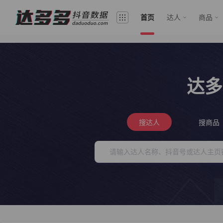
首页
达人
商品
达多
搜达人
搜商品