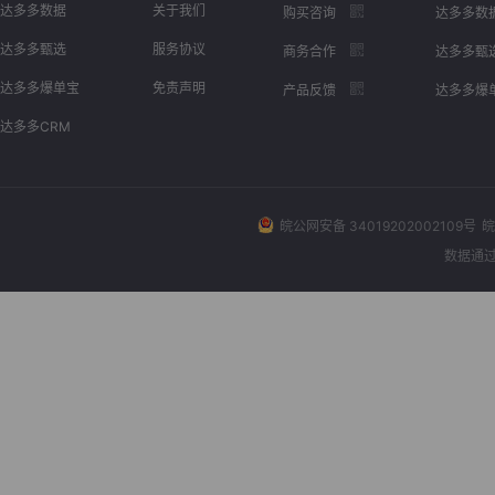
达多多数据
关于我们
购买咨询
达多多数
达多多甄选
服务协议
商务合作
达多多甄
达多多爆单宝
免责声明
产品反馈
达多多爆
达多多CRM
皖公网安备 34019202002109号
皖
数据通