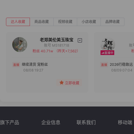
达人收藏
商品收藏
视频收藏
小店收藏
品牌收藏
老郑美伦美玉珠宝
账号 M5181718
粉丝 40.71w
（昨天+7,562）
粉
备注
分组
继续清货 宠粉丝
2026行稳致远
08/08 19:27
08/09 07:04
收藏
立即收藏
旗下产品
企业信息
联系我们
移动端