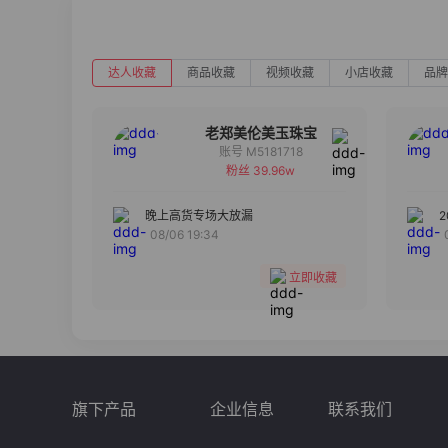
达人收藏
商品收藏
视频收藏
小店收藏
品牌
老郑美伦美玉珠宝
账号 M5181718
粉丝 39.96w
备注
分组
晚上高货专场大放漏
08/06 19:34
收藏
立即收藏
旗下产品
企业信息
联系我们