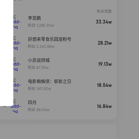
粉丝增量
李亚鹏
33.34w
粉丝 1,285.30w
好想来零食乐园宠粉号
28.21w
粉丝 2,242.86w
小苏说拜城
19.13w
粉丝 87.55w
电影蜘蛛侠：崭新之日
4
18.54w
粉丝 367.82w
四月
5
16.84w
粉丝 88.00w