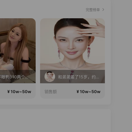
完整榜单
毛戈平眼影310两个正装！
和弟弟差了15岁，约会呢
旺
¥ 10w~50w
¥ 10w~50w
销售额
销售额