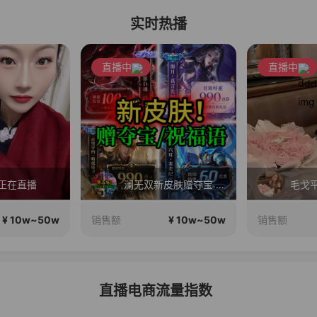
实时热播
直播中
直播中
正在直播
澜无双新皮肤赠夺宝 海月\守约\六耳新皮肤赠祝福语 苏打锋王者小店
¥ 10w~50w
¥ 10w~50w
销售额
销售额
直播电商流量指数