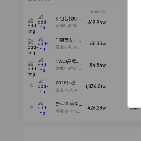
观看人次
销售额
买包包找叮
619.94w
100w+
当,一折购！
直播6小时50分
17秒
门店首发，秋
50.33w
100w+
款大上新！！
直播5小时59分
26秒
TWOI品牌直
84.54w
100w+
播间新款上
直播7小时3分5
新！！！
9秒
2026行稳致
4
1,034.51w
100w+
远
直播16小时41
分3秒
爱生活 会生
5
426.23w
100w+
活
直播16小时45
分48秒