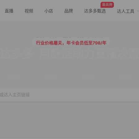
最高佣
直播
视频
小店
品牌
达多多甄选
达人工具
行业价格屠夫，年卡会员低至798/年
服务三只羊、董先生等行业头部客户
行业价格屠夫，年卡会员低至798/年
服务三只羊、董先生等行业头部客户
达多多
用数据助力直播决
搜商品
搜直播
搜视频
搜小店