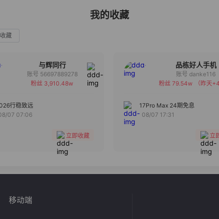
我的收藏
收藏
与辉同行
品栋好人手机
账号 56697889278
账号 danke116
粉丝 3,910.48w
粉丝 79.54w
（昨天+4
备注
备注
分组
分组
2026行稳致远
17Pro Max 24期免息
08/07 07:06
08/07 17:31
收藏
收藏
立即收藏
立
移动端