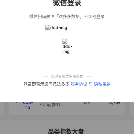
微信登录
佣金
热推达人
微信扫码关注「达多多数据」公众号登录
【净浮生】油污
28%
5,271
净厨房油烟机去
重油污去油王污
渍清洁剂油烟净
清洗剂
公仔牌顽渍净洗
20%
5,149
衣粉轻松搓洗去
污渍除菌除螨3倍
洁净去渍家用去
黄
一品欢【10包鲜
10%
4,321
凉皮】红油麻酱
鲜凉皮现做现发
免煮开袋即食劲
欢迎使用达多多数据
道爽口
艾草抽绳式免撕
4
50%
4,154
登录即表示您同意达多多
服务协议
与
隐私条款
垃圾袋大号特厚
自动收口厨房家
用宿舍不脏手实
惠装
麦醉侠 湿凉皮7袋
5
5%
3,709
*310g/袋红油麻
酱凉皮开袋即食
现做现发
品类指数大盘