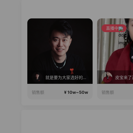
直播中
毛戈平眼影310m买正送正！
就是要为大家选好的产品！做好的价格，不随波逐流！加油！
皮宝来了
10w~50w
¥ 10w~50w
销售额
销售额