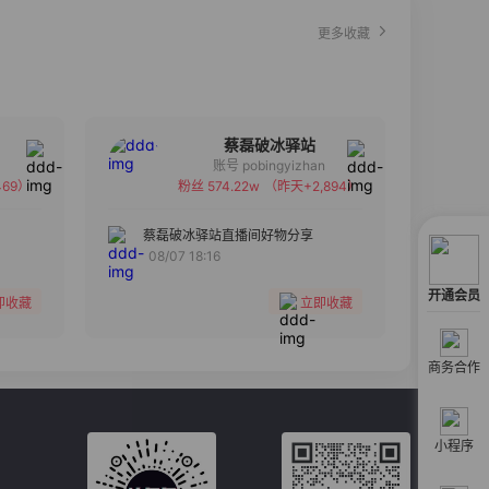
更多收藏
蔡磊破冰驿站
账号 pobingyizhan
69）
粉丝 574.22w
（昨天+2,894）
备注
分组
蔡磊破冰驿站直播间好物分享
08/07 18:16
收藏
开通会员
即收藏
立即收藏
商务合作
小程序