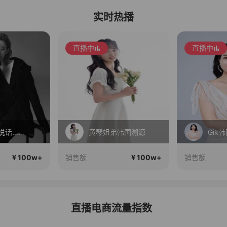
实时热播
直播中
直播中
说话….
黄琴姐弟韩国溯源
Gik
¥ 100w+
¥ 100w+
销售额
销售额
直播电商流量指数