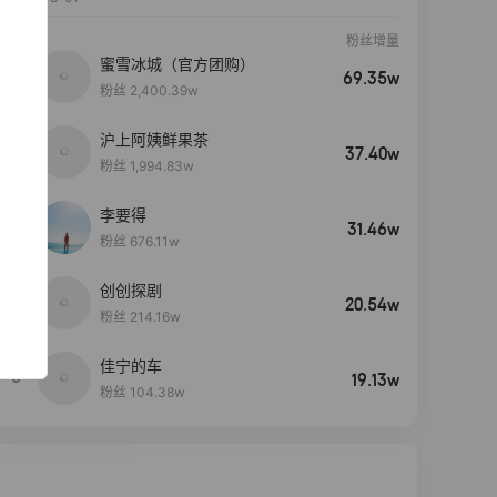
粉丝增量
蜜雪冰城（官方团购）
69.35w
粉丝 2,400.39w
沪上阿姨鲜果茶
37.40w
粉丝 1,994.83w
李要得
31.46w
粉丝 676.11w
创创探剧
4
20.54w
粉丝 214.16w
佳宁的车
5
19.13w
粉丝 104.38w