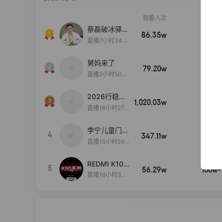
观看人次
销售额
蔡磊破冰驿站
86.35w
100w+
直播间好物分
直播7小时34分
享
3秒
舅妈来了
79.20w
100w+
直播2小时50分
53秒
2026行稳致
1,020.03w
100w+
远
直播16小时27
分18秒
李宁儿童门店
4
347.11w
100w+
爆款赤兔8pr
直播15小时59
o终于有货
分52秒
了，全网销冠
REDMI K100
5
刷新历史底价
56.29w
100w+
Pro系列新品
直播16小时37
手机预约开
分35秒
启！