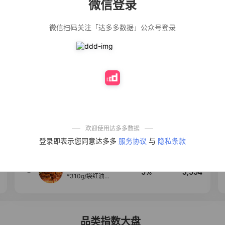
微信登录
佣金
热推达人
微信扫码关注「达多多数据」公众号登录
公仔牌顽渍净洗
20%
5,034
衣粉轻松搓洗去
污渍除菌除螨3倍
洁净去渍家用去
黄
【净浮生】油污
28%
5,031
净厨房油烟机去
重油污去油王污
渍清洁剂油烟净
清洗剂
一品欢【10包鲜
10%
4,241
凉皮】红油麻酱
鲜凉皮现做现发
免煮开袋即食劲
欢迎使用达多多数据
道爽口
艾草抽绳式免撕
4
50%
3,640
登录即表示您同意达多多
服务协议
与
隐私条款
垃圾袋大号特厚
自动收口厨房家
用宿舍不脏手实
惠装
麦醉侠 湿凉皮7袋
5
5%
3,554
*310g/袋红油麻
酱凉皮开袋即食
现做现发
品类指数大盘