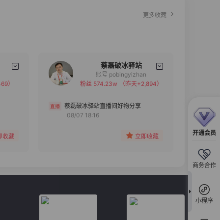
更多收藏
蔡磊破冰驿站
账号 pobingyizhan
69）
粉丝 574.23w
（昨天+2,894）
备注
分组
蔡磊破冰驿站直播间好物分享
08/07 18:16
收藏
开通会员
即收藏
立即收藏
商务合作
小程序