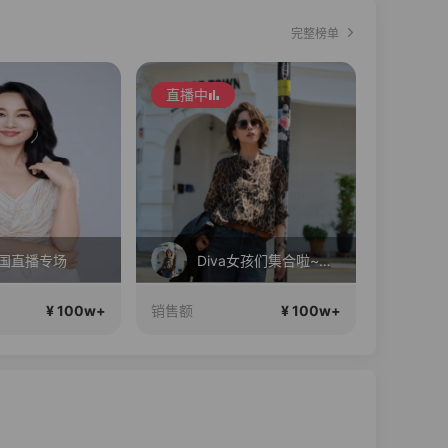
完整榜单
直播中
直播中
韩国直播专场
Diva女孩们集合啦~意大利料特产来啦！
¥ 100w+
¥ 100w+
销售额
销售额