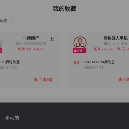
我的收藏
收藏
与辉同行
品栋好人手机
账号 56697889278
账号 danke116
粉丝 3,910.48w
粉丝 79.58w
（昨天+4
备注
备注
分组
分组
2026行稳致远
17Pro Max 24期免息
08/08 07:31
08/08 07:58
收藏
收藏
立即收藏
立
移动端