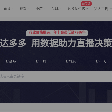
最高佣
直播
视频
小店
品牌
达多多甄选
达人工具
服务三只羊、董先生等行业头部客户
行业价格屠夫，年卡会员低至798/年
服务三只羊、董先生等行业头部客户
行业价格屠夫，年卡会员低至798/年
达多多
用数据助力直播决
搜商品
搜直播
搜视频
搜小店