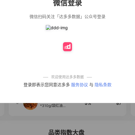
微信登录
佣金
热推达人
微信扫码关注「达多多数据」公众号登录
法式气质温柔风
12%
139
荷叶边长袖衬衫
女设计感小众秋
季大码mm宽松上
衣潮
公仔牌顽渍净洗
20%
138
衣粉轻松搓洗去
污渍除菌除螨3倍
洁净去渍家用去
黄
防盗刷金属卡包
50%
100
男士不锈钢卡片
包女式防消磁小
巧卡盒卡套
欢迎使用达多多数据
【试吃两包】松
4
40%
95
登录即表示您同意达多多
服务协议
与
隐私条款
茸红烧酱汁红烧
肉大棒骨红烧排
骨调味酱D
麦醉侠 湿凉皮7袋
5
5%
87
*310g/袋红油麻
酱凉皮开袋即食
现做现发
品类指数大盘