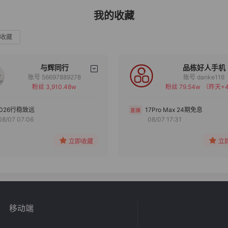
我的收藏
收藏
与辉同行
品栋好人手机
账号 56697889278
账号 danke116
粉丝 3,910.48w
粉丝 79.54w
（昨天+4
备注
备注
分组
分组
2026行稳致远
17Pro Max 24期免息
08/07 07:06
08/07 17:31
收藏
收藏
立即收藏
立
移动端