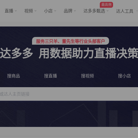
最高佣
直播
视频
小店
品牌
达多多甄选
达人工具
服务三只羊、董先生等行业头部客户
行业价格屠夫，年卡会员低至798/年
服务三只羊、董先生等行业头部客户
行业价格屠夫，年卡会员低至798/年
达多多
用数据助力直播决
搜商品
搜直播
搜视频
搜小店