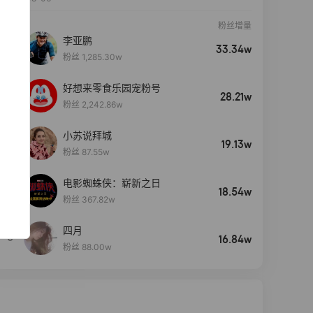
粉丝增量
李亚鹏
33.34w
粉丝 1,285.30w
好想来零食乐园宠粉号
28.21w
粉丝 2,242.86w
小苏说拜城
19.13w
粉丝 87.55w
电影蜘蛛侠：崭新之日
4
18.54w
粉丝 367.82w
四月
5
16.84w
粉丝 88.00w