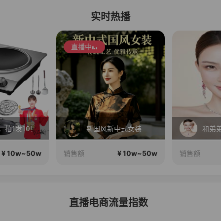
实时热播
直播中
，拍1发10！
新国风新中式女装
¥ 10w~50w
¥ 10w~50w
销售额
销售额
直播电商流量指数