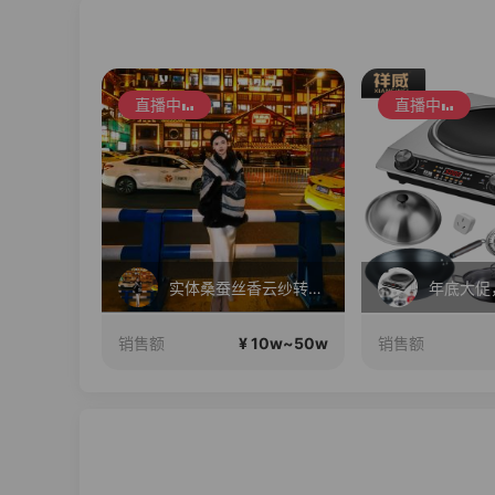
直播中
直播中
毛戈平眼影310两个正装！
实体桑蚕丝香云纱转线上
年底大促
10w~50w
¥ 10w~50w
销售额
销售额