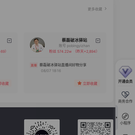
更多收藏
蔡磊破冰驿站
账号 pobingyizhan
69）
粉丝 574.22w
（昨天+2,894）
备注
分组
蔡磊破冰驿站直播间好物分享
08/07 18:16
收藏
开通会员
即收藏
立即收藏
商务合作
小程序