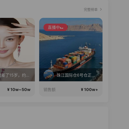
完整榜单
直播中
直播中
和弟弟差了15岁，约会呢
珠江国际仓6号仓正在直播
¥ 10w~50w
¥ 100w+
销售额
销售额