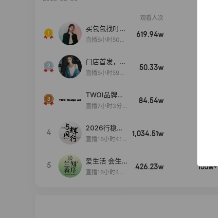
观看人次
销售额
买包包找叮
619.94w
100w+
当,一折购！
直播6小时50分
17秒
门店首发，秋
50.33w
100w+
款大上新！！
直播5小时59分
26秒
TWOI品牌直
84.54w
100w+
播间新款上
直播7小时3分5
新！！！
9秒
2026行稳致
4
1,034.51w
100w+
远
直播16小时41
分3秒
爱生活 会生
5
426.23w
100w+
活
直播16小时45
分48秒