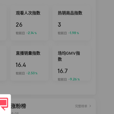
观看人次指数
热销商品指数
26
3
-2.14
-1.98
较前日
较前日
%
%
直播销量指数
场均GMV指
数
16.4
16.7
-2.50
较前日
%
-9.26
较前日
%
达人涨粉榜
完整榜单
2026-08-06