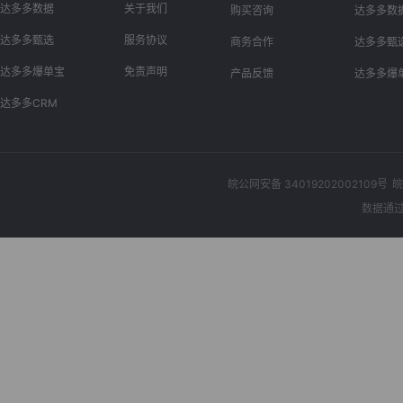
达多多数据
关于我们
购买咨询
达多多数
达多多甄选
服务协议
商务合作
达多多甄
达多多爆单宝
免责声明
产品反馈
达多多爆
达多多CRM
皖公网安备 34019202002109号
皖
数据通