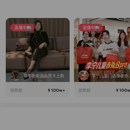
直播中
直播中
春季新款高品质大上新
李宁儿童门店爆款赤兔8pro终
¥ 100w+
¥ 100
销售额
销售额