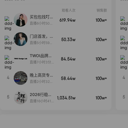
观看人次
销售额
买包包找叮
619.94w
100w+
当,一折购！
直播6小时50分
17秒
门店首发，秋
50.33w
100w+
款大上新！！
直播5小时59分
26秒
TWOI品牌直
84.54w
100w+
播间新款上
直播7小时3分5
新！！！
9秒
晚上高货专场
4
4
58.44w
100w+
大放漏
直播2小时32分
42秒
2026行稳致
5
5
1,034.51w
100w+
远
直播16小时41
分3秒