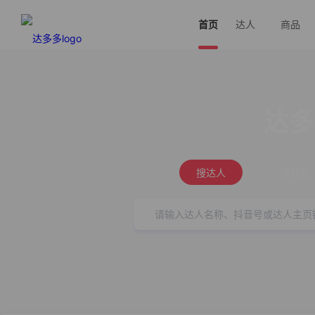
首页
达人
商品
达多
搜达人
搜商品