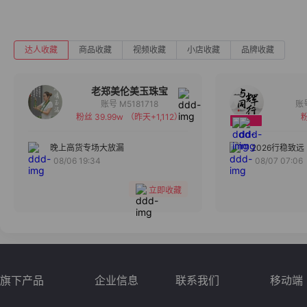
达人收藏
商品收藏
视频收藏
小店收藏
品牌收藏
老郑美伦美玉珠宝
账号 M5181718
粉丝 39.99w
（昨天+1,112）
粉
备注
分组
晚上高货专场大放漏
2026行稳致远
08/06 19:34
08/07 07:06
收藏
立即收藏
旗下产品
企业信息
联系我们
移动端